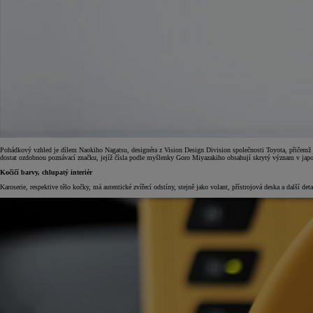
Pohádkový vzhled je dílem Naokiho Nagatsu, designéra z Vision Design Division společnosti Toyota, přičemž
dostat ozdobnou poznávací značku, jejíž čísla podle myšlenky Goro Miyazakiho obsahují skrytý význam v japo
Kočičí barvy, chlupatý interiér
Karoserie, respektive tělo kočky, má autentické zvířecí odstíny, stejně jako volant, přístrojová deska a další d