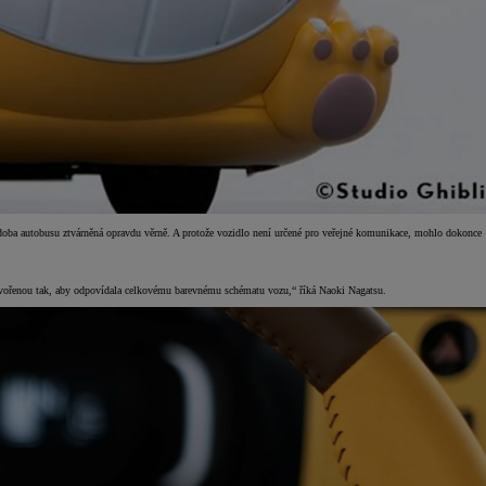
oba autobusu ztvárněná opravdu věrně. A protože vozidlo není určené pro veřejné komunikace, mohlo dokonce
‘, vytvořenou tak, aby odpovídala celkovému barevnému schématu vozu,“ říká Naoki Nagatsu.