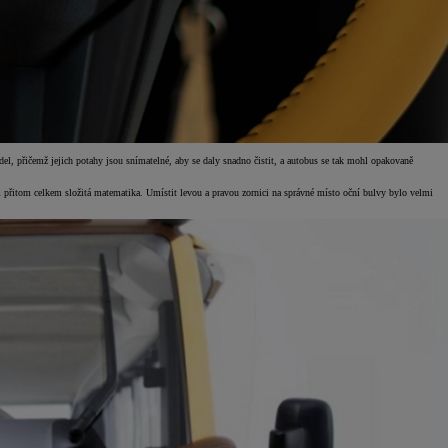
el, přičemž jejich potahy jsou snímatelné, aby se daly snadno čistit, a autobus se tak mohl opakovaně
ím přitom celkem složitá matematika. Umístit levou a pravou zornici na správné místo oční bulvy bylo velmi