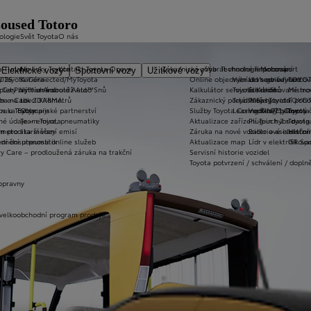
soused Totoro
ologie
Svět Toyota
O nás
a T-mate
Novinky Toyota
Kontakt Toyota Opava
Zákaznická zóna
Vybrat vhodné financování
Technologie pohonu
Motorsport
Elektrické vozy
Sportovní vozy
Užitkové vozy
2026
y Toyota Connected/MyToyota
Kariéra
Online objednání do servisu
Vybrat vhodné financov
Let's go beyond
TOYOT
plety zimních kol
 CarPlay™ a Android Auto™
Výtvarná soutěž Auto Snů
Kalkulátor servisních úkonů
Toyota Kredit
Elektrifikované mo
Mistrov
užba na rok ZDARMA
m e-Call
Lovci Kilometrů
Zákaznický portál Moje Toyota
Toyota Easy
Plně hybridní poh
TOYOT
ruka Extracare
ce u Toyoty
Olympijské partnerství
Služby Toyota Connected/MyToyota
Leasing KINTO One
Vodíkový palivový 
Toyot
né údaje – emise, pneumatiky
Team Toyota
Aktualizace zařízení Touch 2 s navi
Plug-in hybrid
Toyota
m pro starší vozy
metodika měření emisí
Záruka na nové vozidlo a asistenční
Bateriové elektrom
Histor
adnění pneumatik
ní dosutpnosti online služeb
Aktualizace map
Lídr v elektrifiko
GR Spo
y Care – prodloužená záruka na trakční
Servisní historie vozidel
Toyota potvrzení / schválení / dopln
opravny
 velkoobchodní program prodeje