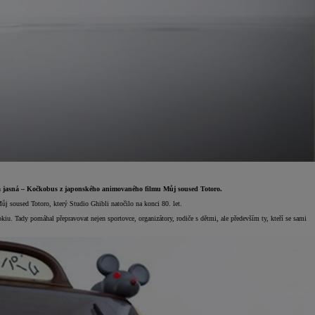
byla jasná – Kočkobus z japonského animovaného filmu Můj soused Totoro.
j soused Totoro, který Studio Ghibli natočilo na konci 80. let.
u. Tady pomáhal přepravovat nejen sportovce, organizátory, rodiče s dětmi, ale především ty, kteří se sami