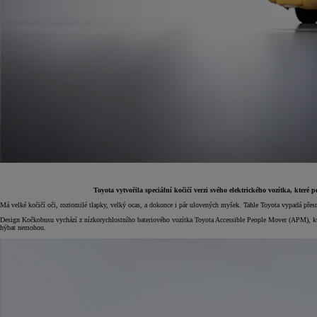
Toyota vytvořila speciální kočičí verzi svého elektrického vozítka, kt
Má velké kočičí oči, roztomilé tlapky, velký ocas, a dokonce i pár ulovených myšek. Tahle Toyota vypadá přes
Design Kočkobusu vychází z nízkorychlostního bateriového vozítka Toyota Accessible People Mover (APM), který
Od
399 000 Kč
s DPH
hýbat nemohou.
vč. zvýhodnění
20 000 Kč
a bonusu za výkup
50 000 Kč
Yaris Cross
HYBRID