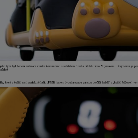
 jeho tým byl během realizace v úzké komunikaci s ředitelem Studia Ghibli Goro Miyazakim. Díky tomu je pod
nštině.
etaily, které s kočičí srstí perfektně ladí. „Přišli jsme s dvoubarevnou paletou ‚kočičí hnědé‘ a ‚kočičí béžové