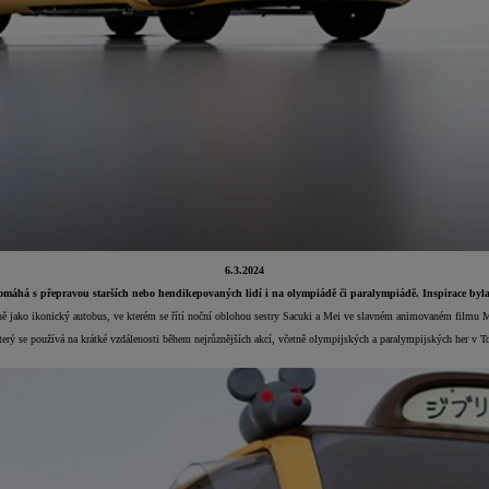
6.3.2024
eré pomáhá s přepravou starších nebo hendikepovaných lidí i na olympiádě či paralympiádě. Inspirace 
ně jako ikonický autobus, ve kterém se řítí noční oblohou sestry Sacuki a Mei ve slavném animovaném filmu Mů
 se používá na krátké vzdálenosti během nejrůznějších akcí, včetně olympijských a paralympijských her v Toki