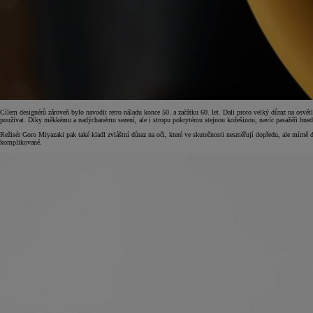
Od
549 000 Kč
s DPH
Cílem designérů zároveň bylo navodit retro náladu konce 50. a začátku 60. let. Dali proto velký důraz na osvě
vč. zvýhodnění
75 000 Kč
používat. Díky měkkému a nadýchanému sezení, ale i stropu pokrytému stejnou kožešinou, navíc pasažéři hned zí
Corolla Hatchback
Režisér Goro Miyazaki pak také kladl zvláštní důraz na oči, které ve skutečnosti nesměřují dopředu, ale mírně
HYBRID
komplikované.