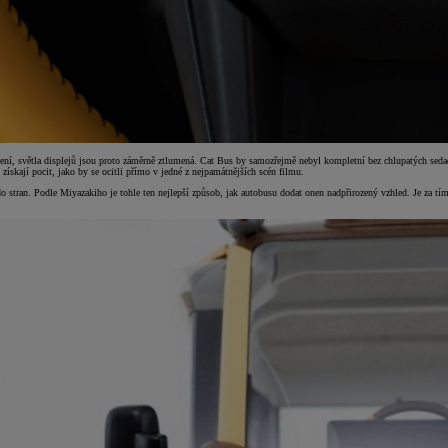
tlení, světla displejů jsou proto záměrně ztlumená. Cat Bus by samozřejmě nebyl kompletní bez chlupatých sedad
skají pocit, jako by se ocitli přímo v jedné z nejpamátnějších scén filmu.
 do stran. Podle Miyazakiho je tohle ten nejlepší způsob, jak autobusu dodat onen nadpřirozený vzhled. Je za t