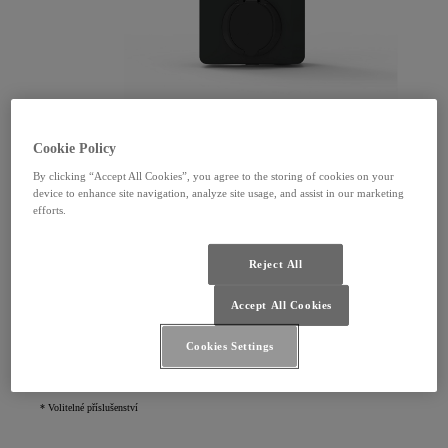
Cookie Policy
Verze MID
By clicking “Accept All Cookies”, you agree to the storing of cookies on your
device to enhance site navigation, analyze site usage, and assist in our marketing
Konektor: typ 2 (zásuvka, včetně bezpečnostní clonky)
efforts.
Výstupní výkon: 7,4 kW a 22 kW
Způsob ověřování: RFID / MyToyota
Připojení: Wi-Fi, Ethernet, Bluetooth
Reject All
LTE (4G): Ano, včetně datového tarifu na 10 let.
Vestavěný displej: Ne
Accept All Cookies
Rádiové aktualizace: Ano
Schopnost vyvažování zátěže: Ano*
Cookies Settings
Umístění instalace: uvnitř nebo venku
Montáž: Na zeď nebo na podstavec*
* Volitelné příslušenství