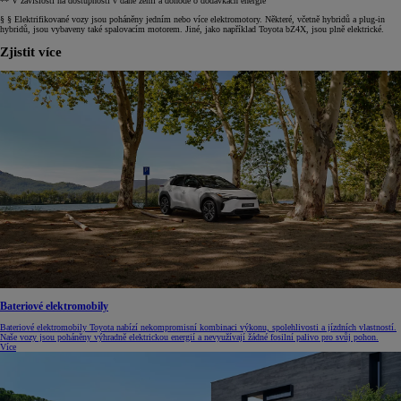
** V závislosti na dostupnosti v dané zemi a dohodě o dodávkách energie
§ § Elektrifikované vozy jsou poháněny jedním nebo více elektromotory. Některé, včetně hybridů a plug-in
hybridů, jsou vybaveny také spalovacím motorem. Jiné, jako například Toyota bZ4X, jsou plně elektrické.
Zjistit více
Bateriové elektromobily
Bateriové elektromobily Toyota nabízí nekompromisní kombinaci výkonu, spolehlivosti a jízdních vlastností.
Naše vozy jsou poháněny výhradně elektrickou energií a nevyužívají žádné fosilní palivo pro svůj pohon.
Více