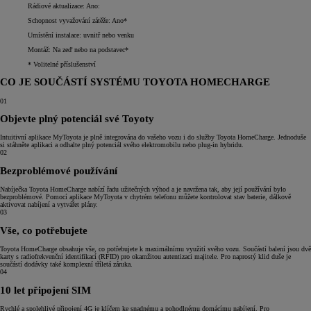
Rádiové aktualizace: Ano:
Schopnost vyvažování zátěže: Ano*
Umístění instalace: uvnitř nebo venku
Montáž: Na zeď nebo na podstavec*
* Volitelné příslušenství
CO JE SOUČÁSTÍ SYSTÉMU TOYOTA HOMECHARGE
01
Objevte plný potenciál své Toyoty
Intuitivní aplikace MyToyota je plně integrována do vašeho vozu i do služby Toyota HomeCharge. Jednoduše
si stáhněte aplikaci a odhalte plný potenciál svého elektromobilu nebo plug-in hybridu.
02
Bezproblémové používání
Nabíječka Toyota HomeCharge nabízí řadu užitečných výhod a je navržena tak, aby její používání bylo
bezproblémové. Pomocí aplikace MyToyota v chytrém telefonu můžete kontrolovat stav baterie, dálkově
aktivovat nabíjení a vytvářet plány.
03
Vše, co potřebujete
Toyota HomeCharge obsahuje vše, co potřebujete k maximálnímu využití svého vozu. Součástí balení jsou dvě
karty s radiofrekvenční identifikací (RFID) pro okamžitou autentizaci majitele. Pro naprostý klid duše je
součástí dodávky také komplexní tříletá záruka.
04
10 let připojení SIM
Rychlé a spolehlivé připojení 4G je klíčem ke snadnému a pohodlnému domácímu nabíjení. Pro