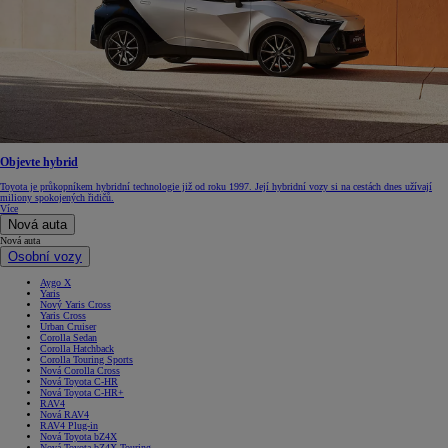
Objevte hybrid
Toyota je průkopníkem hybridní technologie již od roku 1997. Její hybridní vozy si na cestách dnes užívají
miliony spokojených řidičů.
Více
Nová auta
Nová auta
Osobní vozy
Aygo X
Yaris
Nový Yaris Cross
Yaris Cross
Urban Cruiser
Corolla Sedan
Corolla Hatchback
Corolla Touring Sports
Nová Corolla Cross
Nová Toyota C-HR
Nová Toyota C-HR+
RAV4
Nová RAV4
RAV4 Plug-in
Nová Toyota bZ4X
Nová Toyota bZ4X Touring