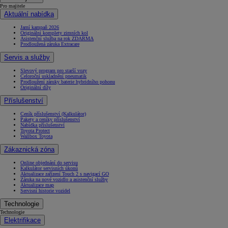
Pro majitele
Aktuální nabídka
Jarní kampaň 2026
Originální komplety zimních kol
Asistenční služba na rok ZDARMA
Prodloužená záruka Extracare
Servis a služby
Slevový program pro starší vozy
Celoroční uskladnění pneumatik
Prodloužení záruky baterie hybridního pohonu
Originální díly
Příslušenství
Ceník příslušenství (Kalkulátor)
Pakety a ceníky příslušenství
Nabídka příslušenství
Toyota Protect
Wallbox Toyota
Zákaznická zóna
Online objednání do servisu
Kalkulátor servisních úkonů
Aktualizace zařízení Touch 2 s navigací GO
Záruka na nové vozidlo a asistenční služby
Aktualizace map
Servisní historie vozidel
Technologie
Technologie
Elektrifikace