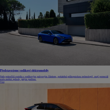
Představujeme vodíkové elektromobily
Naše pokročilá vozidla s vodíkovým palivovým článkem, poháněná průkopnickou technologií, mají potenciál
zcela změnit způsob, jakým jezdíme.
Více