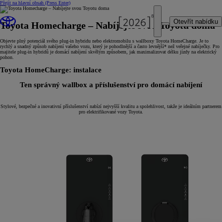
Přejít na hlavní obsah
(Press Enter)
Otevřít nabídku
Toyota Homecharge – Nabíjejte svou Toyotu doma
Objevte plný potenciál svého plug-in hybridu nebo elektromobilu s wallboxy Toyota HomeCharge. Je to
rychlý a snadný způsob nabíjení vašeho vozu, který je pohodlnější a často levnější* než veřejné nabíječky. Pro
majitele plug-in hybridů je domácí nabíjení skvělým způsobem, jak maximalizovat délku jízdy na elektrický
pohon.
Toyota HomeCharge: instalace
Ten správný wallbox a příslušenství pro domácí nabíjení
Stylové, bezpečné a inovativní příslušenství nabízí nejvyšší kvalitu a spolehlivost, takže je ideálním partnerem
pro elektrifikované vozy Toyota.