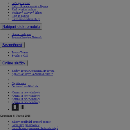
Let's go beyond
Elektrifikované modely Toyota
Plně hybridní pohon
Vodíkový palivový článek
Plug-in hybrid
Bateriové elektromobily
Nabíjení elektromobilu
Domácí nabíjení
Toyota Charging Network
Bezpečnost
Toyota T-mate
Systém e-Call
Online služby
Služby Toyota Connected/MyToyota
Apple CarPlay™ a Android Auto™
Napište nám
Oznámení o sdílení dat
(Opens in new window)
(Opens in new window)
(Opens in new window)
(Opens in new window)
Copyright © Toyota 2026
Zásady používání souborů cookie
Podmínky pro uživatele
Pravidla pro zpracování Osobních údajů