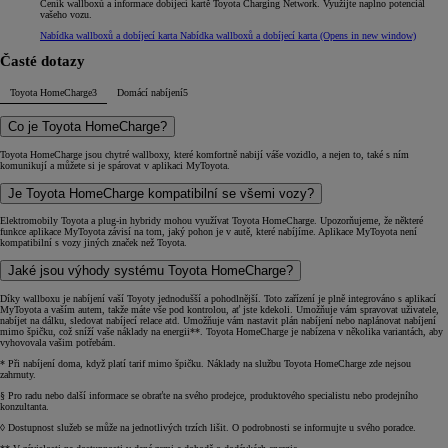
Ceník wallboxů a informace dobíjecí kartě Toyota Charging Network. Využijte naplno potenciál
vašeho vozu.
Nabídka wallboxů a dobíjecí karta
Nabídka wallboxů a dobíjecí karta
(Opens in new window)
Časté dotazy
Toyota HomeCharge
3
Domácí nabíjení
5
Co je Toyota HomeCharge?
Toyota HomeCharge jsou chytré wallboxy, které komfortně nabijí váše vozidlo, a nejen to, také s ním
komunikují a můžete si je spárovat v aplikaci MyToyota.
Je Toyota HomeCharge kompatibilní se všemi vozy?
Elektromobily Toyota a plug-in hybridy mohou využívat Toyota HomeCharge. Upozorňujeme, že některé
funkce aplikace MyToyota závisí na tom, jaký pohon je v autě, které nabíjíme. Aplikace MyToyota není
kompatibilní s vozy jiných značek než Toyota.
Jaké jsou výhody systému Toyota HomeCharge?
Díky wallboxu je nabíjení vaší Toyoty jednodušší a pohodlnější. Toto zařízení je plně integrováno s aplikací
MyToyota a vaším autem, takže máte vše pod kontrolou, ať jste kdekoli. Umožňuje vám spravovat uživatele,
nabíjet na dálku, sledovat nabíjecí relace atd. Umožňuje vám nastavit plán nabíjení nebo naplánovat nabíjení
mimo špičku, což sníží vaše náklady na energii**. Toyota HomeCharge je nabízena v několika variantách, aby
vyhovovala vašim potřebám.
* Při nabíjení doma, když platí tarif mimo špičku. Náklady na službu Toyota HomeCharge zde nejsou
zahrnuty.
§ Pro radu nebo další informace se obraťte na svého prodejce, produktového specialistu nebo prodejního
konzultanta.
◊ Dostupnost služeb se může na jednotlivých trzích lišit. O podrobnosti se informujte u svého poradce.