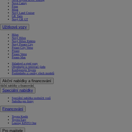
Nová Camry
Prius
Mirai
Nový Land Cruiser
GR Yaris
Nový GR GT
Užitkové vozy
Hilux
Nový Hilux
Nový Hilux Elektro
Nový Proace City
Proace City Verso
Proace
Proace Verso
Proace Max
Skladové a ojeté vozy
Objednejte si testovací jízdu
Konfigurujte Toyotu
Prohlédněte si ceníky všech modelů
Akční nabídky a financování
Akční nabídky a financování
Speciální nabídky
Speciální nabídka osobních vozů
Nabídka pro firmy
Financování
Toyota Kredit
Toyota Easy
Leasing KINTO One
Pro majitele