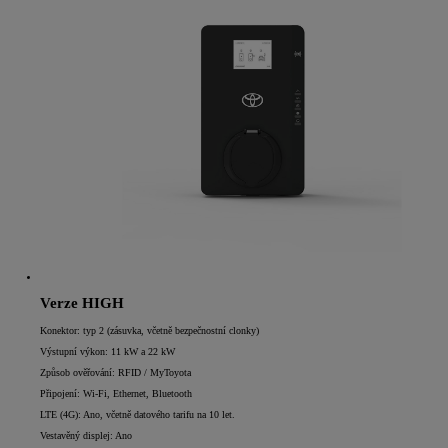
Verze HIGH
Konektor: typ 2 (zásuvka, včetně bezpečnostní clonky)
Výstupní výkon: 11 kW a 22 kW
Způsob ověřování: RFID / MyToyota
Připojení: Wi-Fi, Ethernet, Bluetooth
LTE (4G): Ano, včetně datového tarifu na 10 let.
Vestavěný displej: Ano