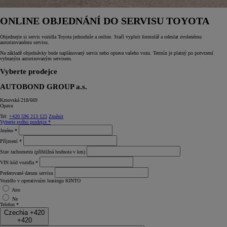
ONLINE OBJEDNÁNÍ DO SERVISU TOYOTA
Objednejte si servis vozidla Toyota jednoduše a online. Stačí vyplnit formulář a odeslat zvolenému
autorizovanému servisu.
Na základě objednávky bude naplánovaný servis nebo oprava vašeho vozu. Termín je platný po potvrzení
vybraným autorizovaným servisem.
Vyberte prodejce
AUTOBOND GROUP a.s.
Krnovská 218/669
Opava
Tel:
+420 596 213 123
Změnit
Vyberte svého prodejce *
Jméno *
Příjmení *
Stav tachometru (přibližná hodnota v km)
VIN kód vozidla *
Preferované datum servisu
Vozidlo v operativním leasingu KINTO
Ano
Ne
Telefon *
Czechia +420
+420