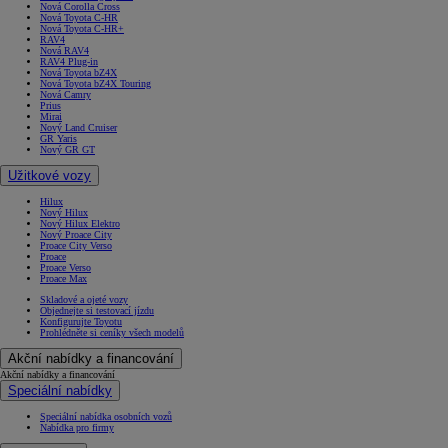
Nová Corolla Cross
Nová Toyota C-HR
Nová Toyota C-HR+
RAV4
Nová RAV4
RAV4 Plug-in
Nová Toyota bZ4X
Nová Toyota bZ4X Touring
Nová Camry
Prius
Mirai
Nový Land Cruiser
GR Yaris
Nový GR GT
Užitkové vozy
Hilux
Nový Hilux
Nový Hilux Elektro
Nový Proace City
Proace City Verso
Proace
Proace Verso
Proace Max
Skladové a ojeté vozy
Objednejte si testovací jízdu
Konfigurujte Toyotu
Prohlédněte si ceníky všech modelů
Akční nabídky a financování
Akční nabídky a financování
Speciální nabídky
Speciální nabídka osobních vozů
Nabídka pro firmy