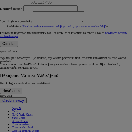
E‑mailová adresa *
Specifikujte své požadavky
Souhlasím s
Zásadami ochrany osobních údajů pro účely zpracovaní osobních údajů
*
Poskytnuté informace nebudou použity pro jiné účely. Více informací naleznete v našich
pravidlech ochrany
osobních údajů
Odeslat
*povinná pole
Vyplnění polí označených * je povinné, aby vás náš pracovník mohl efektivně kontaktovat ohledně vašeho
požadavku.
Zvolený termín ani doplňkové služby nejsou garantovány a budou potvrzeny až po přijetí objednávky
autorizovaným servisem Toyota.
Děkujeme Vám za Váš zájem!
Naši kolegové vás budou brzy kontaktovat.
Nová auta
Nová auta
Osobní vozy
Aygo X
Yaris
Nový Yaris Cross
Yaris Cross
Urban Cruiser
Corolla Sedan
Corolla Hatchback
Corolla Touring Sports