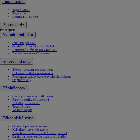
Financování
Toyota Kredit
Toyota Easy
Leasing KINTO One
Pro majitele
Pro majitele
Aktuální nabídka
Jarní kampaň 2026
Originální komplety zimních kol
Asistenční služba na rok ZDARMA
Prodloužená záruka Extracare
Servis a služby
Slevový program pro starší vozy
Celoroční uskladnění pneumatik
Prodloužení záruky baterie hybridního pohonu
Originální díly
Příslušenství
Ceník příslušenství (Kalkulátor)
Pakety a ceníky příslušenství
Nabídka příslušenství
Toyota Protect
Wallbox Toyota
Zákaznická zóna
Online objednání do servisu
Kalkulátor servisních úkonů
Aktualizace zařízení Touch 2 s navigací GO
Záruka na nové vozidlo a asistenční služby
Aktualizace map