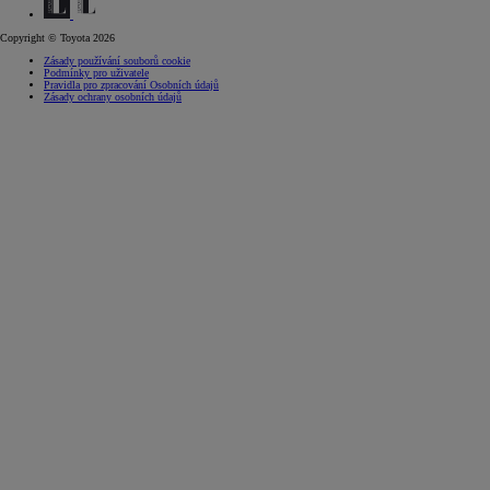
Copyright © Toyota 2026
Zásady používání souborů cookie
Podmínky pro uživatele
Pravidla pro zpracování Osobních údajů
Zásady ochrany osobních údajů