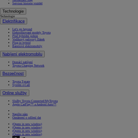
Servisní historie vozidel
Technologie
Technologie
Elektrifikace
Let's go beyond
Elektrifikované modely Toyota
Plně hybridní pohon
Vodíkový palivový článek
Plug-in hybrid
Bateriové elektromobily
Nabíjení elektromobilu
Domácí nabíjení
Toyota Charging Network
Bezpečnost
Toyota T-mate
Systém e-Call
Online služby
Služby Toyota Connected/MyToyota
Apple CarPlay™ a Android Auto™
Napište nám
Oznámení o sdílení dat
(Opens in new window)
(Opens in new window)
(Opens in new window)
(Opens in new window)