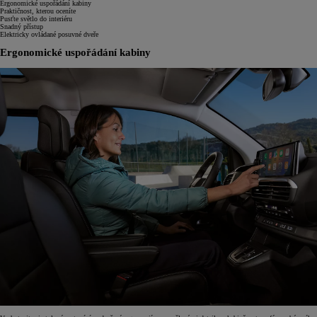
Ergonomické uspořádání kabiny
Praktičnost, kterou oceníte
Pusťte světlo do interiéru
Snadný přístup
Elektricky ovládané posuvné dveře
Ergonomické uspořádání kabiny