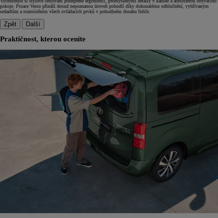
Vychutnejte si stylové cestování podepřené ergonomií, promyšlenými detaily v kabině a atmosférou obývacího
pokoje. Proace Verso přináší dosud nepoznanou úroveň pohodlí díky dokonalému odhlučnění, vyhřívaným
sedadlům a rozmístěním všech ovládacích prvků v pohodlném dosahu řidiče.
Zpět
Další
Praktičnost, kterou oceníte