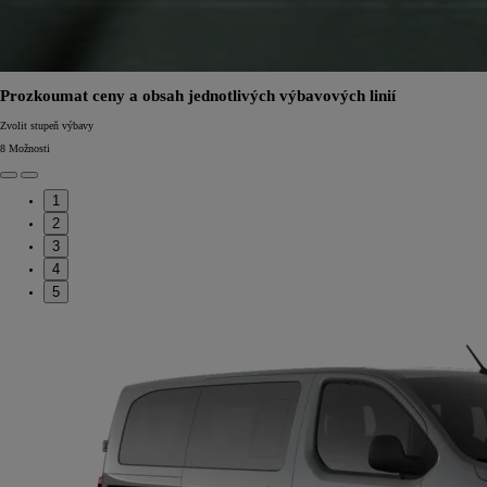
Prozkoumat ceny a obsah jednotlivých výbavových linií
Zvolit stupeň výbavy
8
Možnosti
1
2
3
4
5