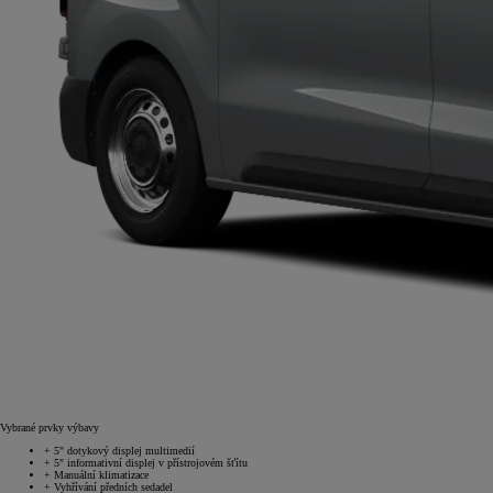
Vybrané prvky výbavy
+
5" dotykový displej multimedií
+
5" informativní displej v přístrojovém šťítu
+
Manuální klimatizace
+
Vyhřívání předních sedadel