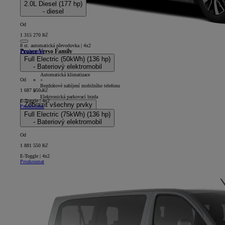
2.0L Diesel (177 hp)
- diesel
Od
1 315 270 Kč
8 st. automatická převodovka | 4x2
Prozkoumat
Proace Verso Family
Full Electric (50kWh) (136 hp)
5D - L1
- Bateriový elektromobil
+
Automatická klimatizace
Od
+
Bezdrátové nabíjení mobilního telefonu
1 687 950 Kč
+
Elektronická parkovací brzda
E-Toggle | 4x2
Zobrazit všechny prvky
Prozkoumat
Full Electric (75kWh) (136 hp)
- Bateriový elektromobil
Od
1 881 550 Kč
E-Toggle | 4x2
Prozkoumat