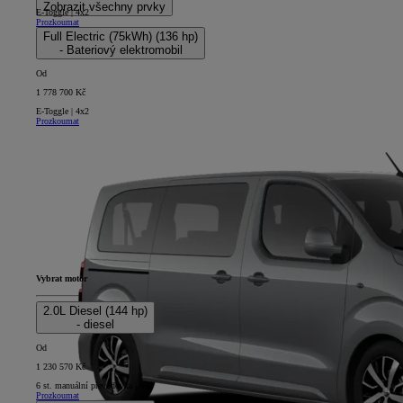
Zobrazit všechny prvky
E-Toggle | 4x2
Prozkoumat
Full Electric (75kWh) (136 hp)
- Bateriový elektromobil
Od
1 778 700 Kč
E-Toggle | 4x2
Prozkoumat
Vybrat motor
2.0L Diesel (144 hp)
- diesel
Od
1 230 570 Kč
6 st. manuální převodovka | 4x2
Prozkoumat