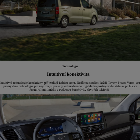
Technologie
Intuitivní konektivita
Intuitivní technologie konektivity zpříjemňují každou cestu. Nedílnou součástí každé Toyoty Proace Verso jsou
promyšlené technologie pro nejrůznější potřeby, od moderního digitálního přístrojového štítu až po hladce
fungující multimédia s podporou konektivity chytrých telefonů.