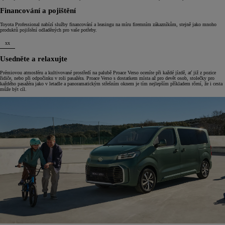
Financování a pojištění
Toyota Professional nabízí služby financování a leasingu na míru firemním zákazníkům, stejně jako mnoho
produktů pojištění odladěných pro vaše potřeby.
xx
Usedněte a relaxujte
Prémiovou atmosféru a kultivované prostředí na palubě Proace Verso oceníte při každé jízdě, ať již z pozice
řidiče, nebo při odpočinku v roli pasažéra. Proace Verso s dostatkem místa až pro devět osob, stolečky pro
každého pasažéra jako v letadle a panoramatickým střešním oknem je tím nejlepším příkladem rčení, že i cesta
může být cíl.