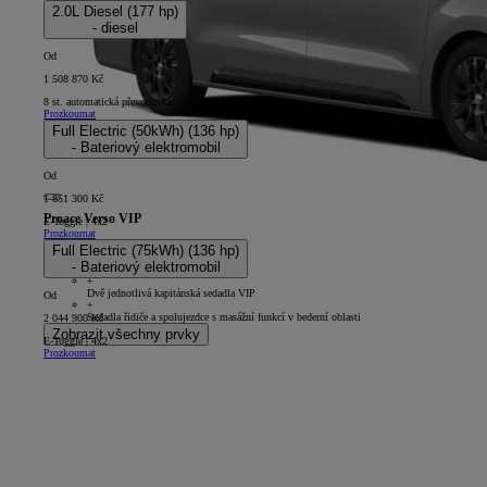
2.0L Diesel (177 hp)
- diesel
Od
1 508 870 Kč
8 st. automatická převodovka | 4x2
Prozkoumat
Full Electric (50kWh) (136 hp)
- Bateriový elektromobil
Od
1 851 300 Kč
Proace Verso VIP
E-Toggle | 4x2
Prozkoumat
5D - L2
Full Electric (75kWh) (136 hp)
+
- Bateriový elektromobil
9 reproduktorů
+
Dvě jednotlivá kapitánská sedadla VIP
Od
+
Sedadla řidiče a spolujezdce s masážní funkcí v bederní oblasti
2 044 900 Kč
Zobrazit všechny prvky
E-Toggle | 4x2
Prozkoumat