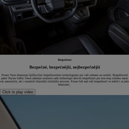
Bezpečnost
Bezpečné, bezpečnější, nejbezpečnější
Proace Verso disponuje špičkovými bezpečnostními technologiemi pro vaši ochranu na cestách. Bezpečnostní
paket Toyota Safety Sense zahrnuje ucelenou sadu technologií aktivní bezpečnosti pro non-stop ochranu nejen
vás samotných, ale i ostatních účastníků silničního provozu. Proace bdí nad vaší bezpečností ve městě i za jeho
hranicemi.
Click to play video