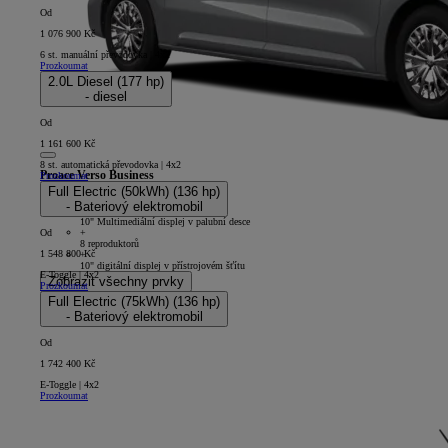
Od
1 076 900 Kč
6 st. manuální převodovka | 4x2
Prozkoumat
2.0L Diesel (177 hp)
- diesel
Od
1 161 600 Kč
8 st. automatická převodovka | 4x2
Proace Verso Business
Prozkoumat
Full Electric (50kWh) (136 hp)
5D - L1
- Bateriový elektromobil
+
10" Multimediální displej v palubní desce
+
Od
8 reproduktorů
1 548 800 Kč
+
10" digitální displej v přístrojovém šťítu
E-Toggle | 4x2
Zobrazit všechny prvky
Prozkoumat
Full Electric (75kWh) (136 hp)
- Bateriový elektromobil
Od
1 742 400 Kč
E-Toggle | 4x2
Prozkoumat