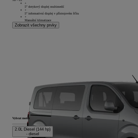
+
5" dotykový displej multimedií
+
5" informativní displej v přístrojovém šťítu
+
Manuální klimatizace
Zobrazit všechny prvky
Vybrat motor
2.0L Diesel (144 hp)
- diesel