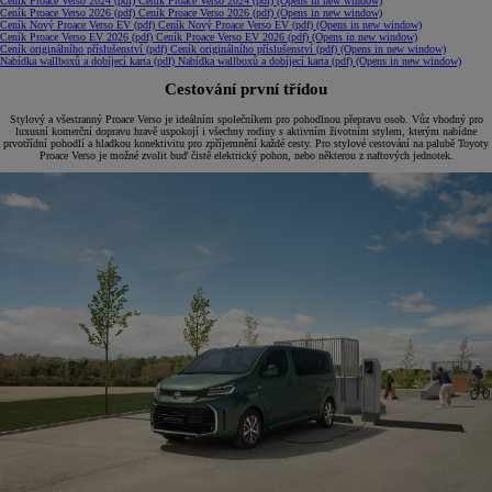
Ceník Proace Verso 2024 (pdf)
Ceník Proace Verso 2024 (pdf)
(Opens in new window)
Ceník Proace Verso 2026 (pdf)
Ceník Proace Verso 2026 (pdf)
(Opens in new window)
Ceník Nový Proace Verso EV (pdf)
Ceník Nový Proace Verso EV (pdf)
(Opens in new window)
Ceník Proace Verso EV 2026 (pdf)
Ceník Proace Verso EV 2026 (pdf)
(Opens in new window)
Ceník originálního příslušenství (pdf)
Ceník originálního příslušenství (pdf)
(Opens in new window)
Nabídka wallboxů a dobíjecí karta (pdf)
Nabídka wallboxů a dobíjecí karta (pdf)
(Opens in new window)
Cestování první třídou
Stylový a všestranný Proace Verso je ideálním společníkem pro pohodlnou přepravu osob. Vůz vhodný pro
luxusní komerční dopravu hravě uspokojí i všechny rodiny s aktivním životním stylem, kterým nabídne
prvotřídní pohodlí a hladkou konektivitu pro zpříjemnění každé cesty. Pro stylové cestování na palubě Toyoty
Proace Verso je možné zvolit buď čistě elektrický pohon, nebo některou z naftových jednotek.