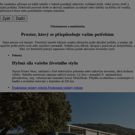
Ke snadnému přístupu na každé sedadlo v kabině pomáhají elektricky ovládané dveře, velké otvory dveří a
nízká podlaha. Elektrické posuvné dveře se aktivují zatažením za rukojeť nebo tlačítky na klíčku od vozidla,
přístrojové desce nebo prostředním sloupku karoserie.
Zpět
Další
Všestrannost a modularita
Prostor, který se přizpůsobuje vašim potřebám
Dejte prostor své fantazii. Flexibilní interiér kdykoli snadno přestavíte podle aktuální potřeby, a snadno tak
upravíte podle počtu osob nebo množství zavazadel. Sedadla jsou dělená, sklopná a posuvná po kolejničkách, a
díky své flexibilitě pokryjí naprostou většinu potřeb aktivního životního stylu.
Pohony
Hybná síla vašeho životního stylu
Toyota Proace Verso, nabízená s čistě elektrickým pohonem nebo naftovým motorem, dává možnost
výběru. Nabídka motorizací zahrnuje naftové motory 2,0 litru s manuální či automatickou
převodovkou, resp. robotizované manuální ústrojí MultiMode. Přejděte na elektřinu a vychutnejte si
hladké a uvolněné cestování s dojezdem až 330 km.
Prozkoumat varianty pohonu
Prozkoumat varianty pohonu