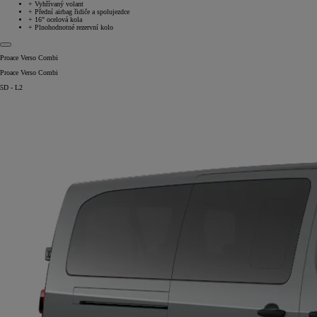
+
Vyhřívaný volant
+
Přední airbag řidiče a spolujezdce
+
16" ocelová kola
+
Plnohodnotné rezervní kolo
Proace Verso Combi
Proace Verso Combi
5D - L2