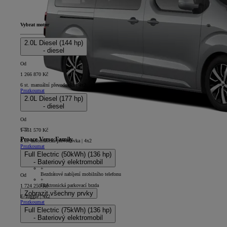
Vybrat motor
2.0L Diesel (144 hp)
- diesel
Od
1 266 870 Kč
6 st. manuální převodovka | 4x2
Prozkoumat
2.0L Diesel (177 hp)
- diesel
Od
1 351 570 Kč
Proace Verso Family
8 st. automatická převodovka | 4x2
Prozkoumat
5D - L2
Full Electric (50kWh) (136 hp)
+
- Bateriový elektromobil
Automatická klimatizace
+
Bezdrátové nabíjení mobilního telefonu
Od
+
Elektronická parkovací brzda
1 724 250 Kč
Zobrazit všechny prvky
E-Toggle | 4x2
Prozkoumat
Full Electric (75kWh) (136 hp)
- Bateriový elektromobil