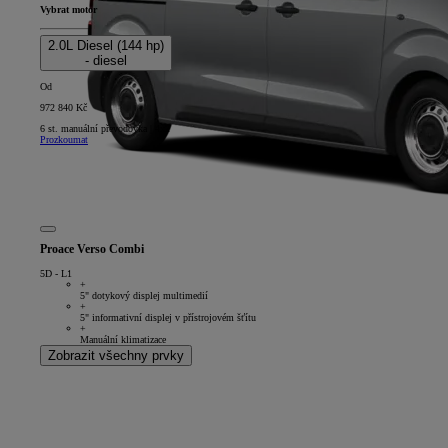
Vybrat motor
2.0L Diesel (144 hp)
- diesel
Od
972 840 Kč
6 st. manuální převodovka | 4x2
Prozkoumat
Proace Verso Combi
5D - L1
+
5" dotykový displej multimedií
+
5" informativní displej v přístrojovém šťítu
+
Manuální klimatizace
Zobrazit všechny prvky