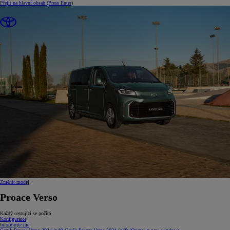
Přejít na hlavní obsah
(Press Enter)
Změnit model
Proace Verso
Každý cestující se počítá
Konfigurátor
Informujte mě