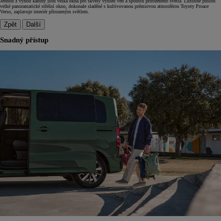
Jednou z výhod kabiny jsou velká okna pro skvělý výhled ven a spoustu přirozeného světla. Luxusně působí
velké panoramatické střešní okno, dokonale sladěné s kultivovanou prémiovou atmosférou Toyoty Proace
Verso, zaplavuje interiér přirozeným světlem.
Zpět
Další
Snadný přístup