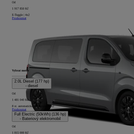
Od
1 917 850 Kč
E-Toggle | 4x2
Prozkoumat
Vybrat motor
2.0L Diesel (177 hp)
- diesel
Od
1 481 040 Kč
8 st. automatická převodovka | 4x2
Prozkoumat
Full Electric (50kWh) (136 hp)
- Bateriový elektromobil
Od
1 815 000 Kč