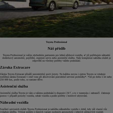
Toyota Professional
Náš příslib
Toyota Professional je vaším obchodním partnerem pro lehká užitková vozidla, ať již potřebujete náhradní
dodávkový automobil, pojištění, expresní servis nebo asistenční službu. Naše komplexní nabídka služeb je
odpovědí na všechny potřeby vašeho podnikání.
Záruka Extracare
Záruka Toyota Extracare přináší neocenitelný pocit jistoty. Na každou novou i ojetou Toyotu se vztahuje
rozšířená záruka Extracare v ceně vozu při absolvování pravidelné servisní prohlídky*. *Až po dobu 5 let nebo
250 000 km, podle toho, co nastane dříve.
Asistenční služba
Asistenční služba Toyota je vám a vašemu podnikání k dispozici 24/7, a to v tuzemsku i zahraničí. Zahrnuje
pomoc v případě poruchy vozidla, odtah vozidla a podle potřeby i hotelové ubytování.
Náhradní vozidla
Součástí servisních služeb Toyota Professional je nabídka náhradního vozidla v době, kdy váš vlastní vůz
vyžaduje údržbu. Vybírat můžete z různých variant osobních automobilů i lehkých užitkových vozidel.