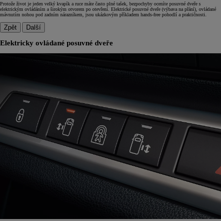
Protože život je jeden velký kvapík a ruce máte často plné tašek, bezpochyby oceníte posuvné dveře s
elektrickým ovládáním a širokým otvorem po otevření. Elektrické posuvné dveře (výbava na přání), ovládané
mávnutím nohou pod zadním nárazníkem, jsou ukázkovým příkladem hands-free pohodlí a praktičnosti.
Zpět
Další
Elektricky ovládané posuvné dveře