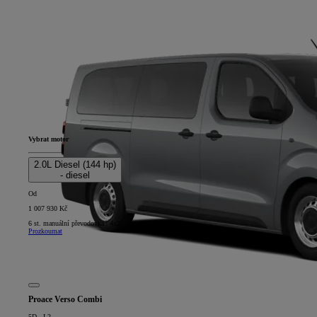
Vybrat motor
2.0L Diesel (144 hp)
- diesel
Od
1 007 930 Kč
6 st. manuální převodovka | 4x2
Prozkoumat
Proace Verso Combi
5D - L2