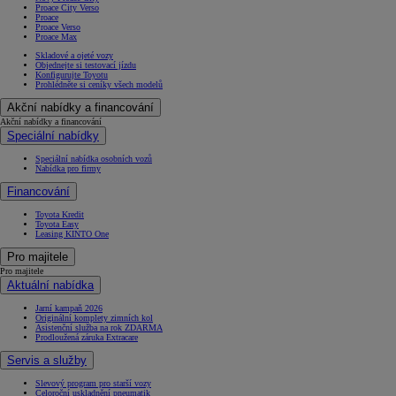
Proace City Verso
Proace
Proace Verso
Proace Max
Skladové a ojeté vozy
Objednejte si testovací jízdu
Konfigurujte Toyotu
Prohlédněte si ceníky všech modelů
Akční nabídky a financování
Akční nabídky a financování
Speciální nabídky
Speciální nabídka osobních vozů
Nabídka pro firmy
Financování
Toyota Kredit
Toyota Easy
Leasing KINTO One
Pro majitele
Pro majitele
Aktuální nabídka
Jarní kampaň 2026
Originální komplety zimních kol
Asistenční služba na rok ZDARMA
Prodloužená záruka Extracare
Servis a služby
Slevový program pro starší vozy
Celoroční uskladnění pneumatik