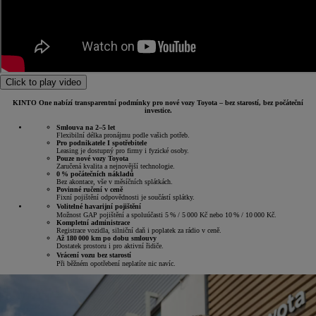
Click to play video
KINTO One nabízí transparentní podmínky pro nové vozy Toyota – bez starostí, bez počáteční
investice.
Smlouva na 2–5 let
Flexibilní délka pronájmu podle vašich potřeb.
Pro podnikatele I spotřebitele
Leasing je dostupný pro firmy i fyzické osoby.
Pouze nové vozy Toyota
Zaručená kvalita a nejnovější technologie.
0 % počátečních nákladů
Bez akontace, vše v měsíčních splátkách.
Povinné ručení v ceně
Fixní pojištění odpovědnosti je součástí splátky.
Volitelné havarijní pojištění
Možnost GAP pojištění a spoluúčasti 5 % / 5 000 Kč nebo 10 % / 10 000 Kč.
Kompletní administrace
Registrace vozidla, silniční daň i poplatek za rádio v ceně.
Až 180 000 km po dobu smlouvy
Dostatek prostoru i pro aktivní řidiče.
Vrácení vozu bez starostí
Při běžném opotřebení neplatíte nic navíc.