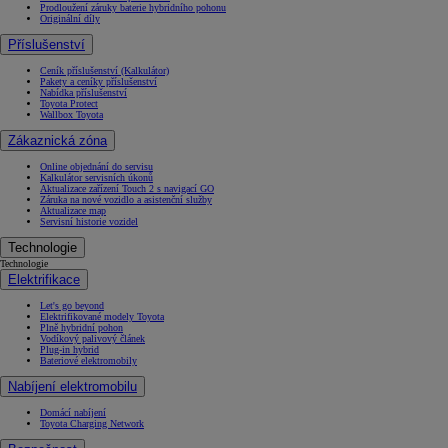
Prodloužení záruky baterie hybridního pohonu
Originální díly
Příslušenství
Ceník příslušenství (Kalkulátor)
Pakety a ceníky příslušenství
Nabídka příslušenství
Toyota Protect
Wallbox Toyota
Zákaznická zóna
Online objednání do servisu
Kalkulátor servisních úkonů
Aktualizace zařízení Touch 2 s navigací GO
Záruka na nové vozidlo a asistenční služby
Aktualizace map
Servisní historie vozidel
Technologie
Technologie
Elektrifikace
Let's go beyond
Elektrifikované modely Toyota
Plně hybridní pohon
Vodíkový palivový článek
Plug-in hybrid
Bateriové elektromobily
Nabíjení elektromobilu
Domácí nabíjení
Toyota Charging Network