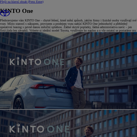
Přejít na hlavní obsah
(Press Enter)
KINTO One
Představujeme vám KINTO One – chytré řešení, které mění způsob, jakým firmy i fyzické osoby využívají své
vozy. Místo starostí s nákupem, provozem a prodejem vozu nabízí KINTO One jednoduchý a přehledný
operativní leasing s pevně danou měsíční splátkou. Žádné skryté poplatky, žádná administrativa navíc – jen
čistá jízda bez závazků. Vyberte si ideální model Toyota, využívejte ho naplno a o vše ostatní se postaráme my.