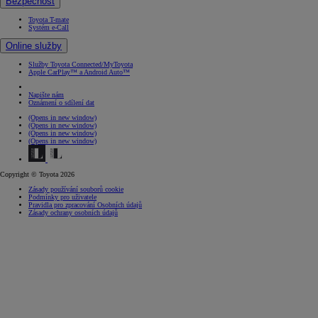
Bezpečnost
Toyota T-mate
Systém e-Call
Online služby
Služby Toyota Connected/MyToyota
Apple CarPlay™ a Android Auto™
Napište nám
Oznámení o sdílení dat
(Opens in new window)
(Opens in new window)
(Opens in new window)
(Opens in new window)
Copyright © Toyota 2026
Zásady používání souborů cookie
Podmínky pro uživatele
Pravidla pro zpracování Osobních údajů
Zásady ochrany osobních údajů