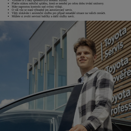
Vybíráte si z řady spolehlivých modelů Toyota.
Platíte nízkou měsíční splátku, která se nemění po celou dobu trvání smlouvy.
Máte naprostou kontrolu nad svými výdaji.
O váš vůz se stará výhradně jen autorizovaný servis.
Vždy získáváte i asistenční službu pro případ nenadálé situace na vašich cestách.
Můžete si zvolit servisní balíčky a další služby navíc.