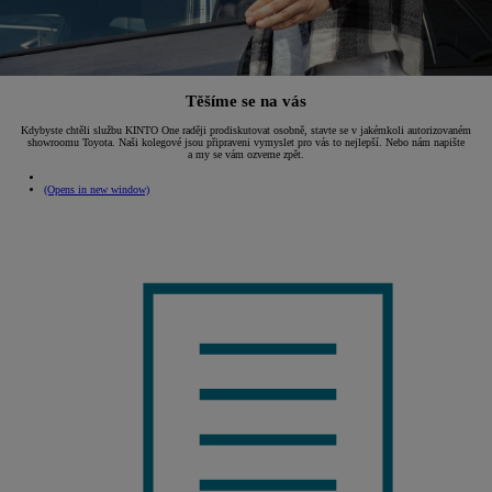
Těšíme se na vás
Kdybyste chtěli službu KINTO One raději prodiskutovat osobně, stavte se v jakémkoli autorizovaném
showroomu Toyota. Naši kolegové jsou připraveni vymyslet pro vás to nejlepší. Nebo nám napište
a my se vám ozveme zpět.
(Opens in new window)