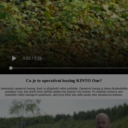
Co je to operativní leasing KINTO One?
Jednoduchý operativní leasing, který se přizpůsobí vašim potřebám. Operativní leasing je forma dlouhodobého
pronájmu vozu, kdy platíte fixní měsíční splátku bez nutnosti vůz vlastnit. Po skončení smlouvy auto
jednoduše vrátíte leasingové společnosti, aniž byste řešili jeho další prodej nebo zůstatkovou hodnotu.