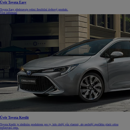
Úvěr Toyota Easy
Toyota Easy představuje velmi flexibilní úvěrový produkt.
Více informací
Úvěr Toyota Kredit
Toyota Kredit je ideálním produktem pro ty, kdo chtějí vůz vlastnit, ale nechtějí zpočátku platit celou
pořizovací cenu.