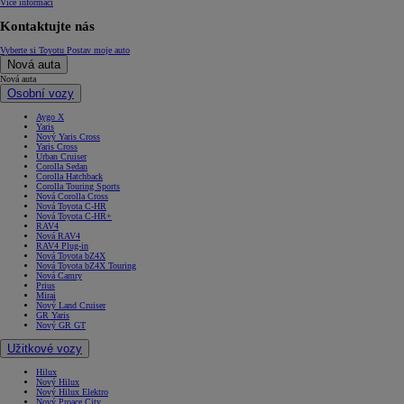
Více informací
Kontaktujte nás
Vyberte si Toyotu
Postav moje auto
Nová auta
Nová auta
Osobní vozy
Aygo X
Yaris
Nový Yaris Cross
Yaris Cross
Urban Cruiser
Corolla Sedan
Corolla Hatchback
Corolla Touring Sports
Nová Corolla Cross
Nová Toyota C-HR
Nová Toyota C-HR+
RAV4
Nová RAV4
RAV4 Plug-in
Nová Toyota bZ4X
Nová Toyota bZ4X Touring
Nová Camry
Prius
Mirai
Nový Land Cruiser
GR Yaris
Nový GR GT
Užitkové vozy
Hilux
Nový Hilux
Nový Hilux Elektro
Nový Proace City