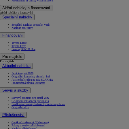
Prohlédněte si ceníky všech modelů
Akční nabídky a financování
Akční nabídky a financování
Speciální nabídky
Speciální nabídka osobních vozů
Nabídka pro firmy
Financování
Toyota Kredit
Toyota Easy
Leasing KINTO One
Pro majitele
Pro majitele
Aktuální nabídka
Jarní kampaň 2026
Originální komplety zimních kol
Asistenční služba na rok ZDARMA
Prodloužená záruka Extracare
Servis a služby
Slevový program pro starší vozy
Celoroční uskladnění pneumatik
Prodloužení záruky baterie hybridního pohonu
Originální díly
Příslušenství
Ceník příslušenství (Kalkulátor)
Pakety a ceníky příslušenství
Nabídka příslušenství