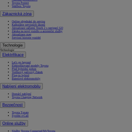
Toyota Protect
Wallbox Toyota
Zákaznická zóna
Online objednání do servisu
Kalkulátor servisních úkonů
Aktualizace zařízení Touch 2 s navigací GO
Záruka na nové vozidlo a asistenční služby
Aktualizace map
Servisní historie vozidel
Technologie
Technologie
Elektrifikace
Let's go beyond
Elektrifikované modely Toyota
Plně hybridní pohon
Vodíkový palivový článek
Plug-in hybrid
Bateriové elektromobily
Nabíjení elektromobilu
Domácí nabíjení
Toyota Charging Network
Bezpečnost
Toyota T-mate
Systém e-Call
Online služby
Služby Toyota Connected/MyToyota