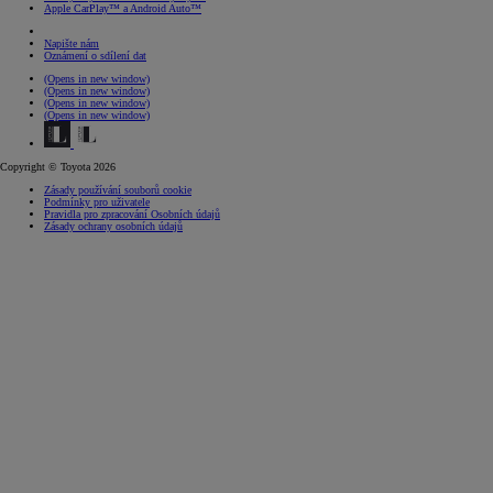
Apple CarPlay™ a Android Auto™
Napište nám
Oznámení o sdílení dat
(Opens in new window)
(Opens in new window)
(Opens in new window)
(Opens in new window)
Copyright © Toyota 2026
Zásady používání souborů cookie
Podmínky pro uživatele
Pravidla pro zpracování Osobních údajů
Zásady ochrany osobních údajů