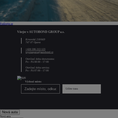
Podívejte se
Vítejte v AUTOBOND GROUP a.s.
Krnovská 218/669
747 07 Opava
+420 596 213 123
toyotaopava@autobond.cz
Otevírací doba showroomu:
Po - Pá 08:00 - 17:00
Otevírací doba servisu:
Po - Pá 07:00 - 17:00
Výchozí místo:
Určete trasu
Nová auta
Nová auta