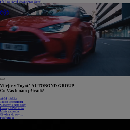
Přejít na hlavní obsah
(Press Enter)
0:25 / 1:34
Vítejte v Toyotě AUTOBOND GROUP
Co Vás k nám přivádí?
Akční nabídka
Toyota Professional
Skladové a ojeté vozy
Leasing KINTO One
Modely a ceníky
Objednat do servisu
Podívejte se