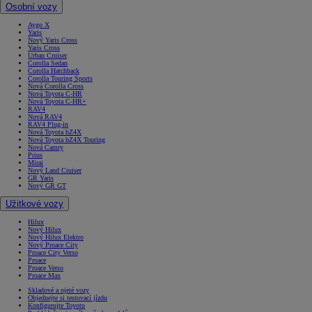
Osobní vozy
Aygo X
Yaris
Nový Yaris Cross
Yaris Cross
Urban Cruiser
Corolla Sedan
Corolla Hatchback
Corolla Touring Sports
Nová Corolla Cross
Nová Toyota C-HR
Nová Toyota C-HR+
RAV4
Nová RAV4
RAV4 Plug-in
Nová Toyota bZ4X
Nová Toyota bZ4X Touring
Nová Camry
Prius
Mirai
Nový Land Cruiser
GR Yaris
Nový GR GT
Užitkové vozy
Hilux
Nový Hilux
Nový Hilux Elektro
Nový Proace City
Proace City Verso
Proace
Proace Verso
Proace Max
Skladové a ojeté vozy
Objednejte si testovací jízdu
Konfigurujte Toyotu