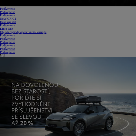
Podívejte se
Podívejte se
Podívejte se
Nové GR GT
Duše žije dál
Podívejte se
Kinto One
Objevte výhody operativního leasingu
Podívejte se
Podívejte se
Podívejte se
Podívejte se
Podívejte se
Podívejte se
5/11