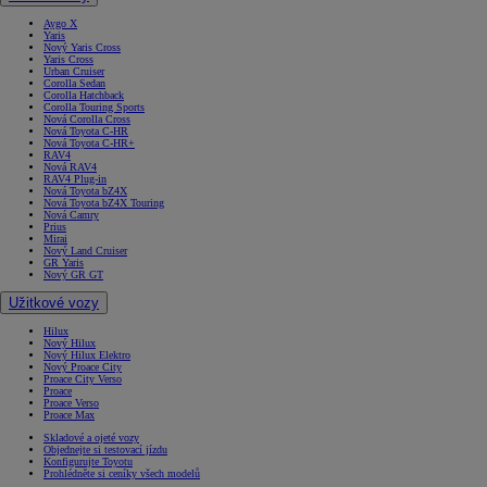
Aygo X
Yaris
Nový Yaris Cross
Yaris Cross
Urban Cruiser
Corolla Sedan
Corolla Hatchback
Corolla Touring Sports
Nová Corolla Cross
Nová Toyota C-HR
Nová Toyota C-HR+
RAV4
Nová RAV4
RAV4 Plug-in
Nová Toyota bZ4X
Nová Toyota bZ4X Touring
Nová Camry
Prius
Mirai
Nový Land Cruiser
GR Yaris
Nový GR GT
Užitkové vozy
Hilux
Nový Hilux
Nový Hilux Elektro
Nový Proace City
Proace City Verso
Proace
Proace Verso
Proace Max
Skladové a ojeté vozy
Objednejte si testovací jízdu
Konfigurujte Toyotu
Prohlédněte si ceníky všech modelů