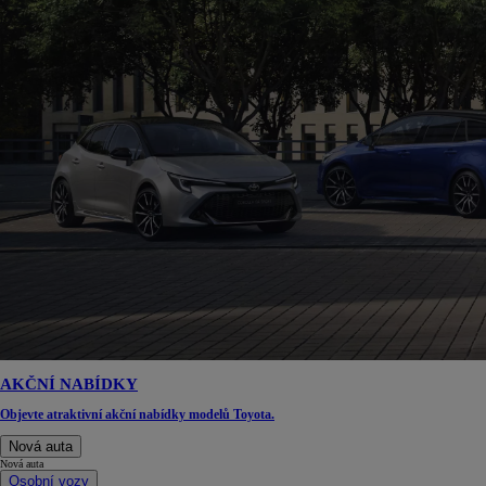
AKČNÍ NABÍDKY
Objevte atraktivní akční nabídky modelů Toyota.
Nová auta
Nová auta
Osobní vozy