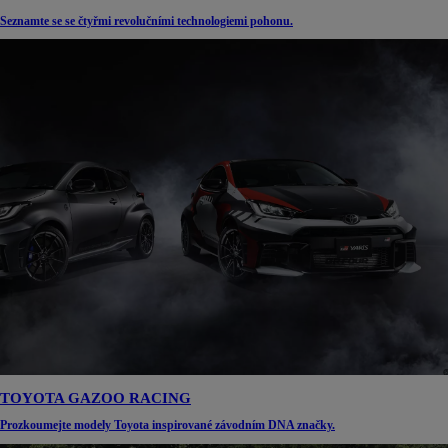
Seznamte se se čtyřmi revolučními technologiemi pohonu.
TOYOTA GAZOO RACING
Prozkoumejte modely Toyota inspirované závodním DNA značky.