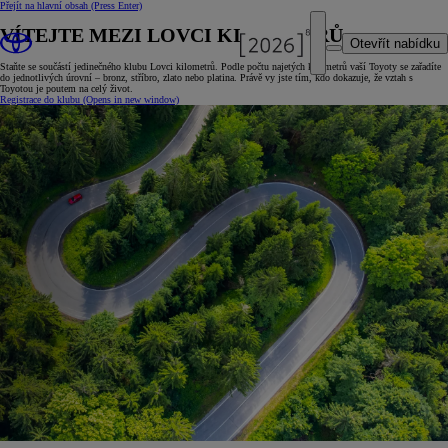
Přejít na hlavní obsah
(Press Enter)
VÍTEJTE MEZI LOVCI KILOMETRŮ
Otevřít nabídku
Staňte se součástí jedinečného klubu Lovci kilometrů. Podle počtu najetých kilometrů vaší Toyoty se zařadíte
do jednotlivých úrovní – bronz, stříbro, zlato nebo platina. Právě vy jste tím, kdo dokazuje, že vztah s
Toyotou je poutem na celý život.
Registrace do klubu
(Opens in new window)