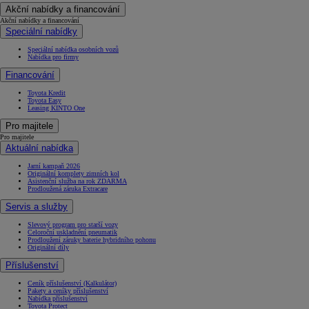
Akční nabídky a financování
Akční nabídky a financování
Speciální nabídky
Speciální nabídka osobních vozů
Nabídka pro firmy
Financování
Toyota Kredit
Toyota Easy
Leasing KINTO One
Pro majitele
Pro majitele
Aktuální nabídka
Jarní kampaň 2026
Originální komplety zimních kol
Asistenční služba na rok ZDARMA
Prodloužená záruka Extracare
Servis a služby
Slevový program pro starší vozy
Celoroční uskladnění pneumatik
Prodloužení záruky baterie hybridního pohonu
Originální díly
Příslušenství
Ceník příslušenství (Kalkulátor)
Pakety a ceníky příslušenství
Nabídka příslušenství
Toyota Protect