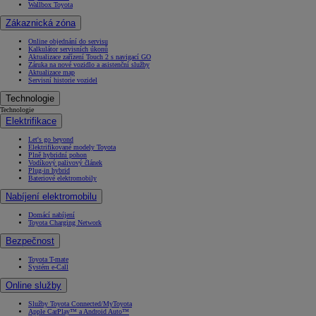
Wallbox Toyota
Zákaznická zóna
Online objednání do servisu
Kalkulátor servisních úkonů
Aktualizace zařízení Touch 2 s navigací GO
Záruka na nové vozidlo a asistenční služby
Aktualizace map
Servisní historie vozidel
Technologie
Technologie
Elektrifikace
Let's go beyond
Elektrifikované modely Toyota
Plně hybridní pohon
Vodíkový palivový článek
Plug-in hybrid
Bateriové elektromobily
Nabíjení elektromobilu
Domácí nabíjení
Toyota Charging Network
Bezpečnost
Toyota T-mate
Systém e-Call
Online služby
Služby Toyota Connected/MyToyota
Apple CarPlay™ a Android Auto™