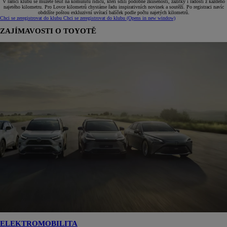
V rámci klubu se můžete těšit na komunitu řidičů, kteří sdílí podobné zkušenosti, zážitky i radosti z každého
najetého kilometru. Pro Lovce kilometrů chystáme řadu inspirativních novinek a soutěží. Po registraci navíc
obdržíte poštou exkluzivní uvítací balíček podle počtu najetých kilometrů.
Chci se zeregistrovat do klubu
Chci se zeregistrovat do klubu
(Opens in new window)
ZAJÍMAVOSTI O TOYOTĚ
ELEKTROMOBILITA