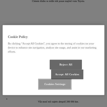
Členem klubu se může stát pouze majitel vozu Toyota.
Cookie Policy
By clicking “Accept All Cookies”, you agree to the storing of cookies on your
device to enhance site navigation, analyze site usage, and assist in our marketing
efforts.
Reject All
Accept All Cookies
Cookies Settings
Vůz musí mít najeto alespoň 200 000 km.