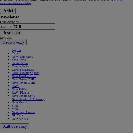
zpracování osobních údajů
.
Poslat
Form campaign
Nová auta
Nová auta
Osobní vozy
Aygo X
Yaris
Nový Yaris Cross
Yaris Cross
Urban Cruiser
Corolla Sedan
Corolla Hatchback
Corolla Touring Sports
Nová Corolla Cross
Nová Toyota C-HR
Nová Toyota C-HR+
RAV4
Nová RAV4
RAV4 Plug-in
Nová Toyota bZ4X
Nová Toyota bZ4X Touring
Nová Camry
Prius
Mirai
Nový Land Cruiser
GR Yaris
Nový GR GT
Užitkové vozy