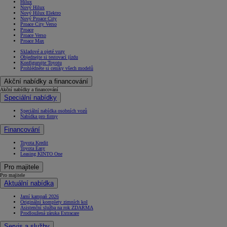
Hilux
Nový Hilux
Nový Hilux Elektro
Nový Proace City
Proace City Verso
Proace
Proace Verso
Proace Max
Skladové a ojeté vozy
Objednejte si testovací jízdu
Konfigurujte Toyotu
Prohlédněte si ceníky všech modelů
Akční nabídky a financování
Akční nabídky a financování
Speciální nabídky
Speciální nabídka osobních vozů
Nabídka pro firmy
Financování
Toyota Kredit
Toyota Easy
Leasing KINTO One
Pro majitele
Pro majitele
Aktuální nabídka
Jarní kampaň 2026
Originální komplety zimních kol
Asistenční služba na rok ZDARMA
Prodloužená záruka Extracare
Servis a služby