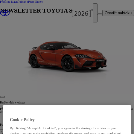
Přejít na hlavní obsah
(Press Enter)
NEWSLETTER TOYOTA SUPRA
Otevřít nabídku
Buďte vždy v obraze
Přihlaste se k odběru elektronického zpravodaje pro novou Toyotu Supra a buďte prvním, kdo získá novinky a
exkluzivní snímky i videa.
Cookie Policy
Povězte nám něco o sobě
By clicking “Accept All Cookies”, you agree to the storing of cookies on your
device to enhance site navigation, analyze site usage, and assist in our marketing