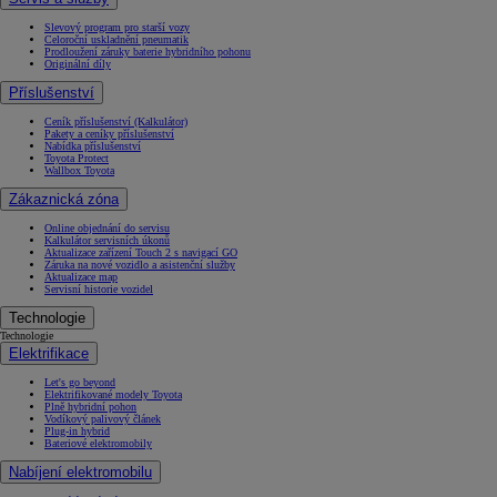
Slevový program pro starší vozy
Celoroční uskladnění pneumatik
Prodloužení záruky baterie hybridního pohonu
Originální díly
Příslušenství
Ceník příslušenství (Kalkulátor)
Pakety a ceníky příslušenství
Nabídka příslušenství
Toyota Protect
Wallbox Toyota
Zákaznická zóna
Online objednání do servisu
Kalkulátor servisních úkonů
Aktualizace zařízení Touch 2 s navigací GO
Záruka na nové vozidlo a asistenční služby
Aktualizace map
Servisní historie vozidel
Technologie
Technologie
Elektrifikace
Let's go beyond
Elektrifikované modely Toyota
Plně hybridní pohon
Vodíkový palivový článek
Plug-in hybrid
Bateriové elektromobily
Nabíjení elektromobilu