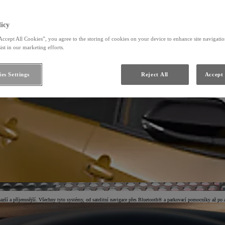
icy
Accept All Cookies”, you agree to the storing of cookies on your device to enhance site navigation
ist in our marketing efforts.
es Settings
Reject All
Accept 
zší a příjemnější. Všechny tyto systémy, od satelitní navigace přes Bluetooth® a parkovací pomocníky až po au