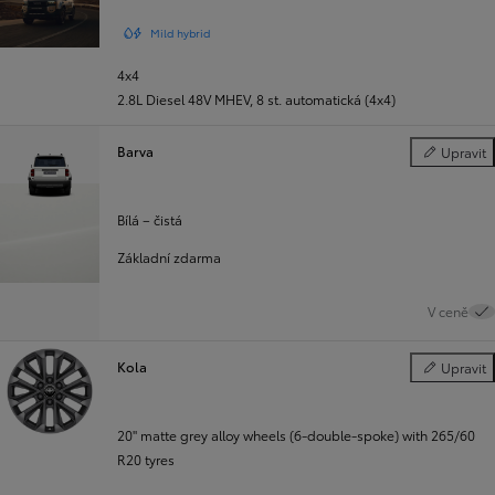
Mild hybrid
4x4
2.8L Diesel 48V MHEV
,
8 st. automatická (4x4)
Barva
Upravit
Barva
Bílá – čistá
Základní zdarma
V ceně
Kola
Upravit
Kola
20" matte grey alloy wheels (6-double-spoke) with 265/60
R20 tyres