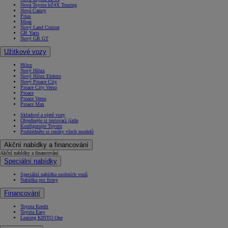
Nová Toyota bZ4X Touring
Nová Camry
Prius
Mirai
Nový Land Cruiser
GR Yaris
Nový GR GT
Užitkové vozy
Hilux
Nový Hilux
Nový Hilux Elektro
Nový Proace City
Proace City Verso
Proace
Proace Verso
Proace Max
Skladové a ojeté vozy
Objednejte si testovací jízdu
Konfigurujte Toyotu
Prohlédněte si ceníky všech modelů
Akční nabídky a financování
Akční nabídky a financování
Speciální nabídky
Speciální nabídka osobních vozů
Nabídka pro firmy
Financování
Toyota Kredit
Toyota Easy
Leasing KINTO One