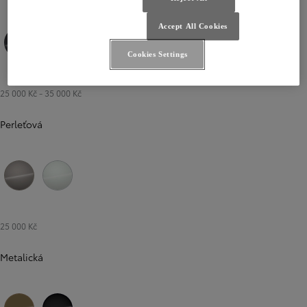
Accept All Cookies
Cookies Settings
Šedá – tmavá
25 000 Kč
-
35 000 Kč
Perleťová
Bronzová – Avant Garde
Bílá – perleťová
25 000 Kč
Metalická