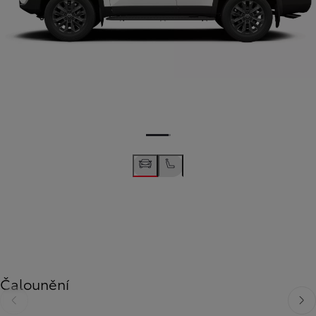
Čalounění
Předchozí
Dalš