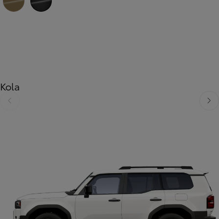
Žlutá – písková
Černá – galaktická
Kola
Předchozí
Dalš