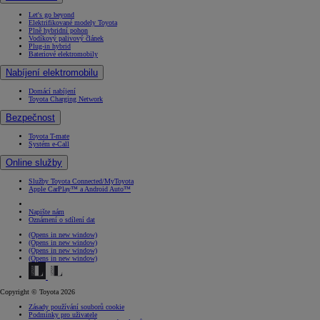
Let's go beyond
Elektrifikované modely Toyota
Plně hybridní pohon
Vodíkový palivový článek
Plug-in hybrid
Bateriové elektromobily
Nabíjení elektromobilu
Domácí nabíjení
Toyota Charging Network
Bezpečnost
Toyota T-mate
Systém e-Call
Online služby
Služby Toyota Connected/MyToyota
Apple CarPlay™ a Android Auto™
Napište nám
Oznámení o sdílení dat
(Opens in new window)
(Opens in new window)
(Opens in new window)
(Opens in new window)
Copyright © Toyota 2026
Zásady používání souborů cookie
Podmínky pro uživatele