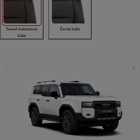
Tmavě kaštanová
Černá kůže
kůže
Předchozí
Dalš