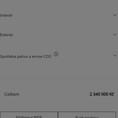
Interiér
Exteriér
Přepnout informace o CO2
Spotřeba paliva a emise CO2
Celkem
2 340 000 Kč
Stáhnout PDF
Najít prodejce