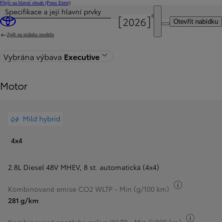
Přejít na hlavní obsah
(Press Enter)
Specifikace a její hlavní prvky
Byla aktualizována cena Cena vaší konfigurace činí 2 340 000 Kč
Otevřít nabídku
Zpět na stránku modelu
Vybrána výbava
Executive
Motor
Mild hybrid
4x4
2.8L Diesel 48V MHEV
,
8 st. automatická (4x4)
Přepnout i
Kombinované emise CO2 WLTP - Min (g/100 km)
281 g/km
Přepnou