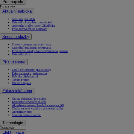
Pro majitele
Pro majitele
Aktuální nabídka
Jarní kampaň 2026
Originální komplety zimních kol
Asistenční služba na rok ZDARMA
Prodloužená záruka Extracare
Servis a služby
Slevový program pro starší vozy
Celoroční uskladnění pneumatik
Prodloužení záruky baterie hybridního pohonu
Originální díly
Příslušenství
Ceník příslušenství (Kalkulátor)
Pakety a ceníky příslušenství
Nabídka příslušenství
Toyota Protect
Wallbox Toyota
Zákaznická zóna
Online objednání do servisu
Kalkulátor servisních úkonů
Aktualizace zařízení Touch 2 s navigací GO
Záruka na nové vozidlo a asistenční služby
Aktualizace map
Servisní historie vozidel
Technologie
Technologie
Elektrifikace