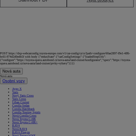
POST https://dxp-webcarconfig.toyota-europe.com/v1/car-config/cz/cs?path=configure/60ae2897-f9e1-4ff6-
bc61-974d2d0edb5f with body {"reduxState":{"carConfigSettings":{"loadedStepUrls":
{"configure":"https://toyota-opava.autobond.cz/nova-auta/land-cruiser/konfigurator","specs":"https://toyota-
opava.autobond.cz/nova-auta/land-cruiser/prvky-vybavy"}}}}
Nová auta
Nová auta
Osobní vozy
Aygo X
Yaris
Nový Yaris Cross
Yaris Cross
Urban Cruiser
Corolla Sedan
Corolla Hatchback
Corolla Touring Sports
Nová Corolla Cross
Nová Toyota C-HR
Nová Toyota C-HR+
RAV4
Nová RAV4
RAV4 Plug-in
Nová Toyota bZ4X