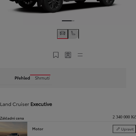
Uložit do MyToyota
Sdílet kód
Rychlé odkazy
Přehled
Shrnutí
Land Cruiser
Executive
2 340 000 Kč
Základní cena
Motor
Upravit
Motor