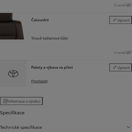
V ceně
Čalounění
Upravit
Čalounění
Tmavě kaštanová kůže
V ceně
Pakety a výbava na přání
Upravit
Pakety a vý
Procházet
Informace o výrobci
Specifikace
Technické specifikace