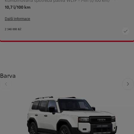
Kombinovaná spotřeba paliva WLTP - Min (l/100 km)
10,7 l/100 km
Další informace
2 340 000 Kč
Barva
Předchozí
Dalš