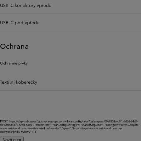
USB-C konektory vpředu
USB-C port vpředu
Ochrana
Ochranné prvky
Textilní koberečky
POST https://dxp-webcarconfig.toyota-europe.com/v1/car-config/cz/cs?path=specs/09a6531a-c3f1-4d2d-b4d3-
eb45cbb35478 with body {"reduxState":{"carConfigSettings":{"loadedStepUrls":{"configure":"https://toyota-
opava.autobond.cz/nova-auta/yaris/konfigurator","specs":"https://toyota-opava.autobond.cz/nova-
auta/yaris/prvky-vybavy"}}}}
Nová auta