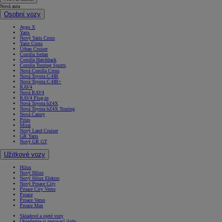
Nová auta
Osobní vozy
Aygo X
Yaris
Nový Yaris Cross
Yaris Cross
Urban Cruiser
Corolla Sedan
Corolla Hatchback
Corolla Touring Sports
Nová Corolla Cross
Nová Toyota C-HR
Nová Toyota C-HR+
RAV4
Nová RAV4
RAV4 Plug-in
Nová Toyota bZ4X
Nová Toyota bZ4X Touring
Nová Camry
Prius
Mirai
Nový Land Cruiser
GR Yaris
Nový GR GT
Užitkové vozy
Hilux
Nový Hilux
Nový Hilux Elektro
Nový Proace City
Proace City Verso
Proace
Proace Verso
Proace Max
Skladové a ojeté vozy
Objednejte si testovací jízdu