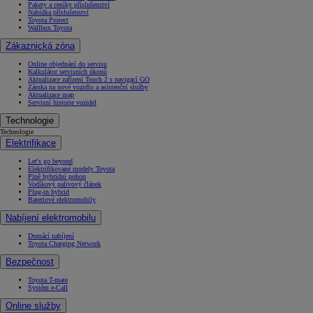
Pakety a ceníky příslušenství
Nabídka příslušenství
Toyota Protect
Wallbox Toyota
Zákaznická zóna
Online objednání do servisu
Kalkulátor servisních úkonů
Aktualizace zařízení Touch 2 s navigací GO
Záruka na nové vozidlo a asistenční služby
Aktualizace map
Servisní historie vozidel
Technologie
Technologie
Elektrifikace
Let's go beyond
Elektrifikované modely Toyota
Plně hybridní pohon
Vodíkový palivový článek
Plug-in hybrid
Bateriové elektromobily
Nabíjení elektromobilu
Domácí nabíjení
Toyota Charging Network
Bezpečnost
Toyota T-mate
Systém e-Call
Online služby