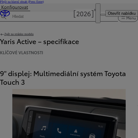
Přejít na hlavní obsah
(Press Enter)
Konfigurovat
Otevřít nabídku
Menu
Hledat specifikace
Zpět na stránku modelu
Yaris Active – specifikace
KLÍČOVÉ VLASTNOSTI
9" displej: Multimediální systém Toyota
Touch 3