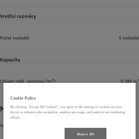
Vnitřní rozměry
Počet sedadel
5 sedadel
Kapacita
Objem nákl. prostoru (m³)
0,286 m³
Cookie Policy
Motor
By clicking “Accept All Cookies”, you agree to the storing of cookies on your
device to enhance site navigation, analyze site usage, and assist in our marketing
efforts.
Technické parametry
Reject All