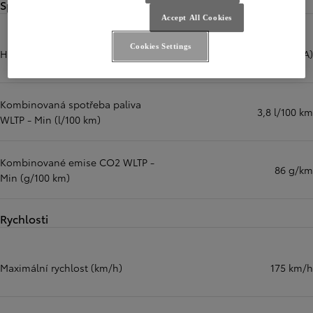
Spotřeba paliva a emise CO2
Accept All Cookies
Cookies Settings
Hladina hluku
70 - 72 dB(A)
Kombinovaná spotřeba paliva
3,8 l/100 km
WLTP - Min (l/100 km)
Kombinované emise CO2 WLTP -
86 g/km
Min (g/100 km)
Rychlosti
Maximální rychlost (km/h)
175 km/h