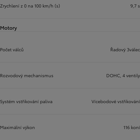
Zrychlení z 0 na 100 km/h (s)
9,7 s
Motory
Počet válců
Řadový 3válec
Rozvodový mechanismus
DOHC, 4 ventily
Systém vstřikování paliva
Vícebodové vstřikování
Maximální výkon
116 koní