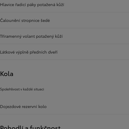
Hlavice řadicí páky potažená kůží
Čalounění stropnice šedé
Tříramenný volant potažený kůží
Látkové výplně předních dveří
Kola
Spolehlivost v každé situaci
Dojezdové rezervní kolo
Pohodlí a funkčnost