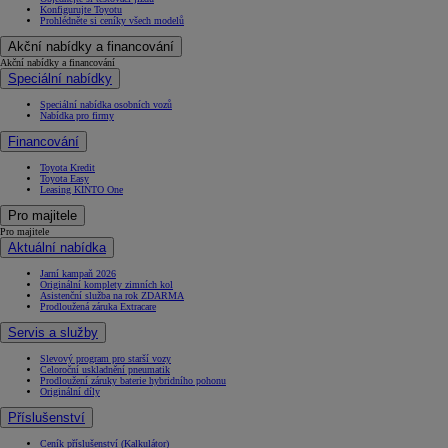
Konfigurujte Toyotu
Prohlédněte si ceníky všech modelů
Akční nabídky a financování
Akční nabídky a financování
Speciální nabídky
Speciální nabídka osobních vozů
Nabídka pro firmy
Financování
Toyota Kredit
Toyota Easy
Leasing KINTO One
Pro majitele
Pro majitele
Aktuální nabídka
Jarní kampaň 2026
Originální komplety zimních kol
Asistenční služba na rok ZDARMA
Prodloužená záruka Extracare
Servis a služby
Slevový program pro starší vozy
Celoroční uskladnění pneumatik
Prodloužení záruky baterie hybridního pohonu
Originální díly
Příslušenství
Ceník příslušenství (Kalkulátor)