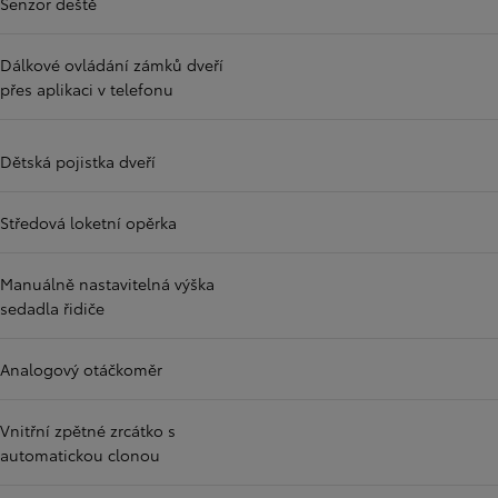
Senzor deště
Dálkové ovládání zámků dveří
přes aplikaci v telefonu
Dětská pojistka dveří
Středová loketní opěrka
Manuálně nastavitelná výška
sedadla řidiče
Analogový otáčkoměr
Vnitřní zpětné zrcátko s
automatickou clonou