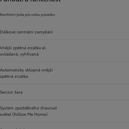
Komfortní jízda pro celou posádku
Dálkové centrální zamykání
Vnější zpětná zrcátka el.
ovládaná, vyhřívaná
Automaticky sklopná vnější
zpětná zrcátka
Senzor šera
Systém zpožděného zhasnutí
světel (Follow Me Home)