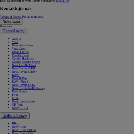
Další zajímavosti ze světa Toyota v magazínu
Toyota Life
Kontaktujte nás
Vyberte si Toyotu
Postav moje auto
Nová auta
Nová auta
Osobní vozy
Aygo X
Yaris
Nový Yaris Cross
Yaris Cross
Urban Cruiser
Corolla Sedan
Corolla Hatchback
Corolla Touring Sports
Nová Corolla Cross
Nová Toyota C-HR
Nová Toyota C-HR+
RAV4
Nová RAV4
RAV4 Plug-in
Nová Toyota bZ4X
Nová Toyota bZ4X Touring
Nová Camry
Prius
Mirai
Nový Land Cruiser
GR Yaris
Nový GR GT
Užitkové vozy
Hilux
Nový Hilux
Nový Hilux Elektro
Nový Proace City