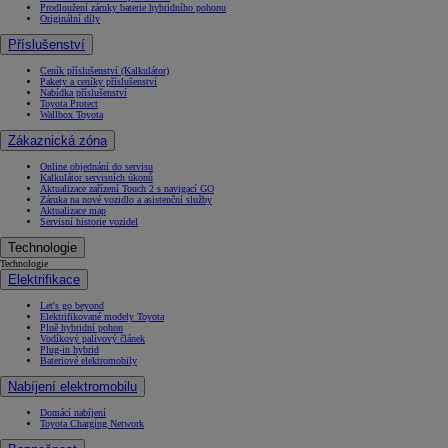
Prodloužení záruky baterie hybridního pohonu
Originální díly
Příslušenství
Ceník příslušenství (Kalkulátor)
Pakety a ceníky příslušenství
Nabídka příslušenství
Toyota Protect
Wallbox Toyota
Zákaznická zóna
Online objednání do servisu
Kalkulátor servisních úkonů
Aktualizace zařízení Touch 2 s navigací GO
Záruka na nové vozidlo a asistenční služby
Aktualizace map
Servisní historie vozidel
Technologie
Technologie
Elektrifikace
Let's go beyond
Elektrifikované modely Toyota
Plně hybridní pohon
Vodíkový palivový článek
Plug-in hybrid
Bateriové elektromobily
Nabíjení elektromobilu
Domácí nabíjení
Toyota Charging Network