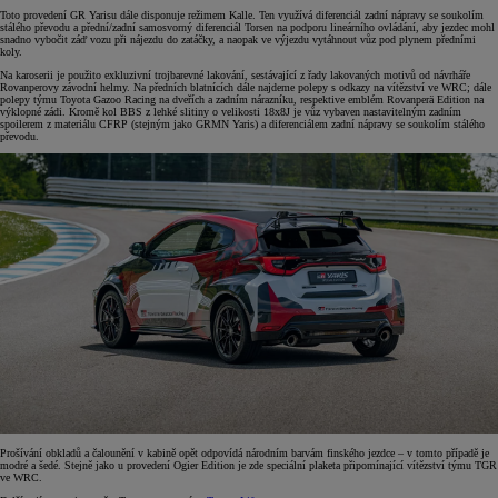
Toto provedení GR Yarisu dále disponuje režimem Kalle. Ten využívá diferenciál zadní nápravy se soukolím
stálého převodu a přední/zadní samosvorný diferenciál Torsen na podporu lineárního ovládání, aby jezdec mohl
snadno vybočit záď vozu při nájezdu do zatáčky, a naopak ve výjezdu vytáhnout vůz pod plynem předními
koly.
Na karoserii je použito exkluzivní trojbarevné lakování, sestávající z řady lakovaných motivů od návrháře
Rovanperovy závodní helmy. Na předních blatnících dále najdeme polepy s odkazy na vítězství ve WRC; dále
polepy týmu Toyota Gazoo Racing na dveřích a zadním nárazníku, respektive emblém Rovanperä Edition na
výklopné zádi. Kromě kol BBS z lehké slitiny o velikosti 18x8J je vůz vybaven nastavitelným zadním
spoilerem z materiálu CFRP (stejným jako GRMN Yaris) a diferenciálem zadní nápravy se soukolím stálého
převodu.
Prošívání obkladů a čalounění v kabině opět odpovídá národním barvám finského jezdce – v tomto případě je
modré a šedé. Stejně jako u provedení Ogier Edition je zde speciální plaketa připomínající vítězství týmu TGR
ve WRC.