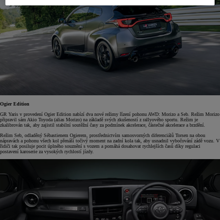
Ogier Edition
GR Yaris v provedení Ogier Edition nabízí dva nové režimy řízení pohonu AWD: Morizo a Seb. Režim Morizo
připravil sám Akio Toyoda (alias Morizo) na základě svých zkušeností z rallyového sportu. Režim je
zkalibrován tak, aby zajistil stabilní soutěžní časy za podmínek akcelerace, částečné akcelerace a brzdění.
Režim Seb, odladěný Sébastienem Ogierem, prostřednictvím samosvorných diferenciálů Torsen na obou
nápravách a pohonu všech kol přenáší točivý moment na zadní kola tak, aby usnadnil vybočování zádě vozu. V
řidiči tak posiluje pocit úplného souznění s vozem a pomáhá dosahovat rychlejších časů díky regulaci
postavení karoserie za vysokých rychlostí jízdy.