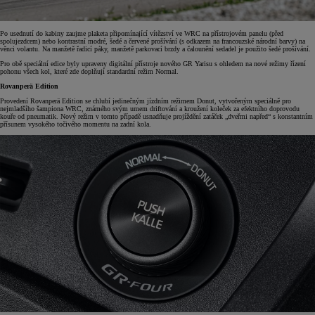
Po usednutí do kabiny zaujme plaketa připomínající vítězství ve WRC na přístrojovém panelu (před
spolujezdcem) nebo kontrastní modré, šedé a červené prošívání (s odkazem na francouzské národní barvy) na
věnci volantu. Na manžetě řadicí páky, manžetě parkovací brzdy a čalounění sedadel je použito šedé prošívání.
Pro obě speciální edice byly upraveny digitální přístroje nového GR Yarisu s ohledem na nové režimy řízení
pohonu všech kol, které zde doplňují standardní režim Normal.
Rovanperä Edition
Provedení Rovanperä Edition se chlubí jedinečným jízdním režimem Donut, vytvořeným speciálně pro
nejmladšího šampiona WRC, známého svým umem driftování a kroužení koleček za efektního doprovodu
kouře od pneumatik. Nový režim v tomto případě usnadňuje projíždění zatáček „dveřmi napřed“ s konstantním
přísunem vysokého točivého momentu na zadní kola.