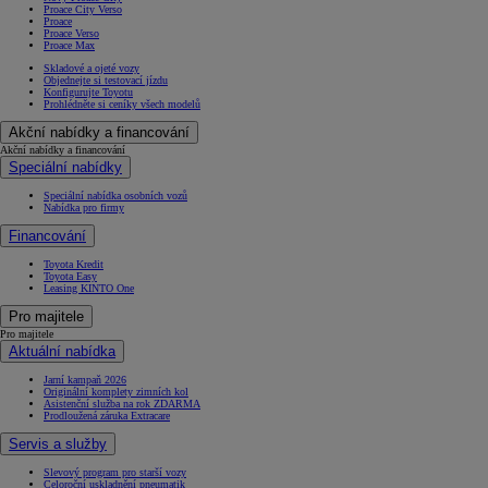
Proace City Verso
Proace
Proace Verso
Proace Max
Skladové a ojeté vozy
Objednejte si testovací jízdu
Konfigurujte Toyotu
Prohlédněte si ceníky všech modelů
Akční nabídky a financování
Akční nabídky a financování
Speciální nabídky
Speciální nabídka osobních vozů
Nabídka pro firmy
Financování
Toyota Kredit
Toyota Easy
Leasing KINTO One
Pro majitele
Pro majitele
Aktuální nabídka
Jarní kampaň 2026
Originální komplety zimních kol
Asistenční služba na rok ZDARMA
Prodloužená záruka Extracare
Servis a služby
Slevový program pro starší vozy
Celoroční uskladnění pneumatik