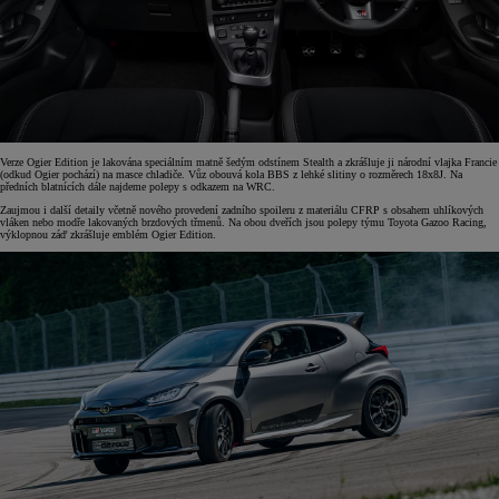
Verze Ogier Edition je lakována speciálním matně šedým odstínem Stealth a zkrášluje ji národní vlajka Francie
(odkud Ogier pochází) na masce chladiče. Vůz obouvá kola BBS z lehké slitiny o rozměrech 18x8J. Na
předních blatnících dále najdeme polepy s odkazem na WRC.
Zaujmou i další detaily včetně nového provedení zadního spoileru z materiálu CFRP s obsahem uhlíkových
vláken nebo modře lakovaných brzdových třmenů. Na obou dveřích jsou polepy týmu Toyota Gazoo Racing,
výklopnou záď zkrášluje emblém Ogier Edition.