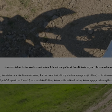
Je neuvěřitelné, že skutečně existují místa, kde můžete pořádně dráždit terén svým Hiluxem nebo mo
„Nacházíme se v bývalém tankodromu, kde dnes ochránci přírody záměrně spolupracují s lidmi, co jezdí motokr
Od
399 000 Kč
s DPH
Společně vyrazili na Šlovický vrch nedaleko Dobřan, kde se tohle unikátní místo, kde se spojuje ochrana příro
vč. zvýhodnění
20 000 Kč
a bonusu za výkup
50 000 Kč
Yaris Cross
HYBRID