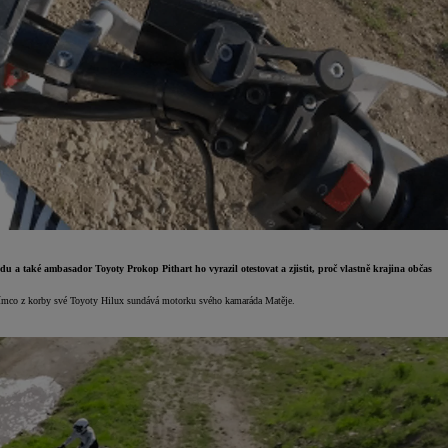
u a také ambasador Toyoty Prokop Pithart ho vyrazil otestovat a zjistit, proč vlastně krajina občas
tímco z korby své Toyoty Hilux sundává motorku svého kamaráda Matěje.