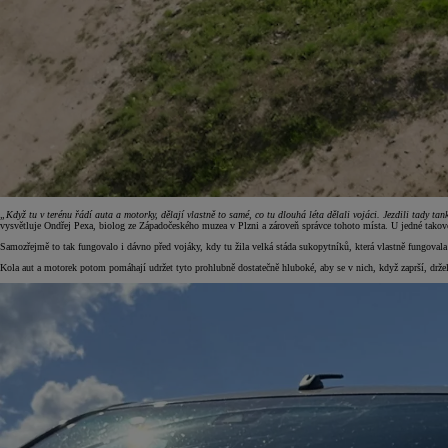
„Když tu v terénu řádí auta a motorky, dělají vlastně to samé, co tu dlouhá léta dělali vojáci. Jezdili tady tank
vysvětluje Ondřej Pexa, biolog ze Západočeského muzea v Plzni a zároveň správce tohoto místa. U jedné takové
Samozřejmě to tak fungovalo i dávno před vojáky, kdy tu žila velká stáda sukopytníků, která vlastně fungovala
Kola aut a motorek potom pomáhají udržet tyto prohlubně dostatečně hluboké, aby se v nich, když zaprší, drže