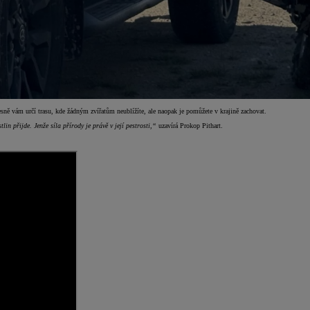
esně vám určí trasu, kde žádným zvířatům neublížíte, ale naopak je pomůžete v krajině zachovat.
in přijde. Jenže síla přírody je právě v její pestrosti,“
uzavírá Prokop Pithart.