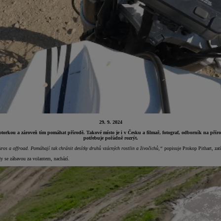
29. 9. 2024
torkou a zároveň tím pomáhat přírodě. Takové místo je i v Česku a filmař, fotograf, odborník na přírod
potřebuje pořádně rozrýt.
os a offroad. Pomáhají tak chránit desítky druhů vzácných rostlin a živočichů,“
popisuje Prokop Pithart, za
dy se zábavou za volantem, nachází.