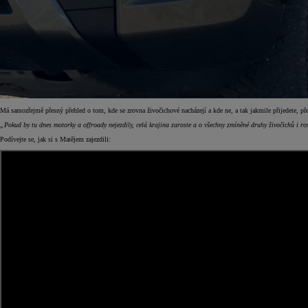
Od
549 000 Kč
s DPH
Má samozřejmě přesný přehled o tom, kde se zrovna živočichové nacházejí a kde ne, a tak jakmile přijedete, př
vč. zvýhodnění
75 000 Kč
„Pokud by tu dnes motorky a offroady nejezdily, celá krajina zaroste a o všechny zmíněné druhy živočichů i rostl
Corolla Hatchback
HYBRID
Podívejte se, jak si s Matějem zajezdili: