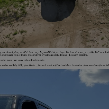
y, narušovali půdu, vytvářeli holé cesty. Ty jsou důležité pro hmyz, který na nich loví, pro ptáky, kteří zase lov
 louže ukazuje pulce kuněk žlutobřichých, svlečku listonoha letního i listonohy samotné.
 úplně stejně jako tanky nebo offroadová auta.
la voda a vznikaly tůňky plné života.
„Zároveň se tak vajíčka živočichů v tom bahně přenesou někam jinam, kde