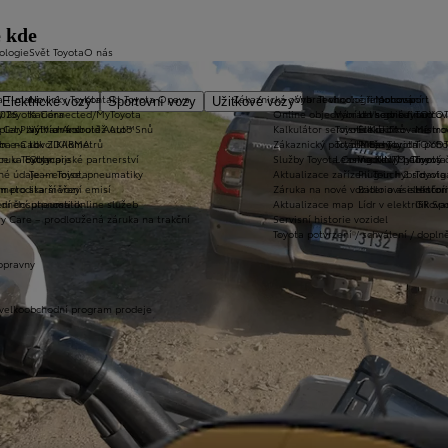
e kde
ologie
Svět Toyota
O nás
a T-mate
Novinky Toyota
Kontakt Toyota Opava
Zákaznická zóna
Vybrat vhodné financování
Technologie pohonu
Motorsport
Elektrické vozy
Sportovní vozy
Užitkové vozy
2026
y Toyota Connected/MyToyota
Kariéra
Online objednání do servisu
Vybrat vhodné financov
Let's go beyond
TOYOT
plety zimních kol
 CarPlay™ a Android Auto™
Výtvarná soutěž Auto Snů
Kalkulátor servisních úkonů
Toyota Kredit
Elektrifikované mo
Mistrov
užba na rok ZDARMA
m e-Call
Lovci Kilometrů
Zákaznický portál Moje Toyota
Toyota Easy
Plně hybridní poh
TOYOT
ruka Extracare
ce u Toyoty
Olympijské partnerství
Služby Toyota Connected/MyToyota
Leasing KINTO One
Vodíkový palivový 
Toyot
né údaje – emise, pneumatiky
Team Toyota
Aktualizace zařízení Touch 2 s navi
Plug-in hybrid
Toyota
m pro starší vozy
metodika měření emisí
Záruka na nové vozidlo a asistenční
Bateriové elektrom
Histor
adnění pneumatik
ní dosutpnosti online služeb
Aktualizace map
Lídr v elektrifiko
GR Spo
y Care – prodloužená záruka na trakční
Servisní historie vozidel
Toyota potvrzení / schválení / dopln
opravny
 velkoobchodní program prodeje