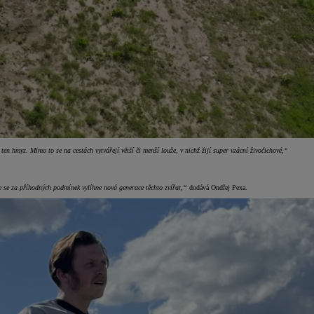
í ten hmyz. Mimo to se na cestách vytvářejí větší či menší louže, v nichž žijí super vzácní živočichové,“
 se za příhodných podmínek vylíhne nová generace těchto zvířat,“
dodává Ondřej Pexa.