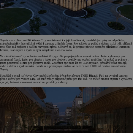
Toyota má v plánu osídlit Woven City zaměstnanci i s jejich rodinami, manželskými páry na odpočinku,
maloobchodníky, hostujícími vědci i partnery z jiných firem. Pro začátek se počítá s dvěma tisíci lidí, přičemž
toto číslo má narůstat s dalším rozvojem města. Očekává se, že projekt přinese bezpočet příležitostí externím
firmám, start-upům a výzkumným subjektům z celého světa.
Ve městě Woven City se budou nacházet tři typy ulic propojených na úrovni terénu. Jeden vyhrazený pro
autonomní řízení, jeden pro chodce a jeden pro chodce s vozidly pro osobní mobilitu. Ve městě se plánuje i
jedna podzemní silnice pro přepravu zboží. Zpočátku zde bude žít asi 360 obyvatel, převážně z řad seniorů,
rodin s dětmi a výzkumníků. Počítá se s postupným růstem až na více než 2 000 lidí včetně zaměstnanců
Toyoty.
Souběžně s prací na Woven City probíhá přeměna bývalého závodu TMEJ Higashi-Fuji na výrobní centrum
přímo určené pro Woven City. Už také začaly přípravné práce pro fázi dvě. Ve městě mohou experti a vynálezci
vyvíjet, testovat a ověřovat inovativní produkty a služby.