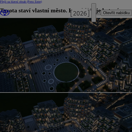
Přejít na hlavní obsah
(Press Enter)
Toyota staví vlastní město. První fáze je hotová
Otevřít nabídku