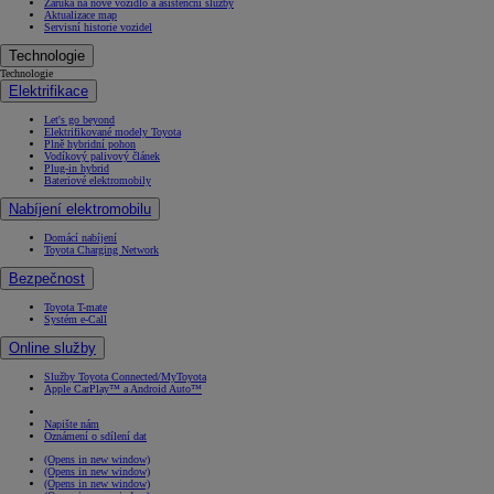
Záruka na nové vozidlo a asistenční služby
Aktualizace map
Servisní historie vozidel
Technologie
Technologie
Elektrifikace
Let's go beyond
Elektrifikované modely Toyota
Plně hybridní pohon
Vodíkový palivový článek
Plug-in hybrid
Bateriové elektromobily
Nabíjení elektromobilu
Domácí nabíjení
Toyota Charging Network
Bezpečnost
Toyota T-mate
Systém e-Call
Online služby
Služby Toyota Connected/MyToyota
Apple CarPlay™ a Android Auto™
Napište nám
Oznámení o sdílení dat
(Opens in new window)
(Opens in new window)
(Opens in new window)