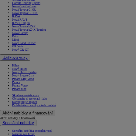
Corolla Touring Sports
Nová Corolla Cross
Nová Toyota C-HR
Nová Toyota C-HR+
RAV4
Nová RAV4
RAV4 Plug-in
Nová Toyota bZ4X
Nová Toyota bZ4X Touring
Nová Camry
Prius
Mirai
Nový Land Cruiser
GR Yaris
Nový GR GT
Užitkové vozy
Hilux
Nový Hilux
Nový Hilux Elektro
Nový Proace City
Proace City Verso
Proace
Proace Verso
Proace Max
Skladové a ojeté vozy
Objednejte si testovací jízdu
Konfigurujte Toyotu
Prohlédněte si ceníky všech modelů
Akční nabídky a financování
Akční nabídky a financování
Speciální nabídky
Speciální nabídka osobních vozů
Nabídka pro firmy