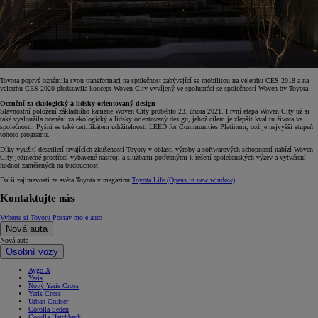
Toyota poprvé oznámila svou transformaci na společnost zabývající se mobilitou na veletrhu CES 2018 a na
veletrhu CES 2020 představila koncept Woven City vyvíjený ve spolupráci se společností Woven by Toyota.
Ocenění za ekologický a lidsky orientovaný design
Slavnostní položení základního kamene Woven City proběhlo 23. února 2021. První etapa Woven City už si
také vysloužila ocenění za ekologický a lidsky orientovaný design, jehož cílem je zlepšit kvalitu života ve
společnosti. Pyšní se také certifikátem udržitelnosti LEED for Communities Platinum, což je nejvyšší stupeň
tohoto programu.
Díky využití desetiletí trvajících zkušeností Toyoty v oblasti výroby a softwarových schopností nabízí Woven
City jedinečné prostředí vybavené nástroji a službami potřebnými k řešení společenských výzev a vytváření
hodnot zaměřených na budoucnost.
Další zajímavosti ze světa Toyota v magazínu
Toyota Life
(Opens in new window)
Kontaktujte nás
Vyberte si Toyotu
Postav moje auto
Nová auta
Nová auta
Osobní vozy
Aygo X
Yaris
Nový Yaris Cross
Yaris Cross
Urban Cruiser
Corolla Sedan
Corolla Hatchback