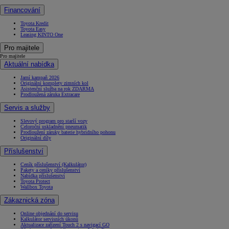
Financování
Toyota Kredit
Toyota Easy
Leasing KINTO One
Pro majitele
Pro majitele
Aktuální nabídka
Jarní kampaň 2026
Originální komplety zimních kol
Asistenční služba na rok ZDARMA
Prodloužená záruka Extracare
Servis a služby
Slevový program pro starší vozy
Celoroční uskladnění pneumatik
Prodloužení záruky baterie hybridního pohonu
Originální díly
Příslušenství
Ceník příslušenství (Kalkulátor)
Pakety a ceníky příslušenství
Nabídka příslušenství
Toyota Protect
Wallbox Toyota
Zákaznická zóna
Online objednání do servisu
Kalkulátor servisních úkonů
Aktualizace zařízení Touch 2 s navigací GO