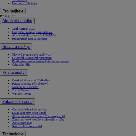
Leasing KINTO One
Pro majitele
Pro majitele
Aktuální nabídka
Jarní kampaň 2026
Originální komplety zimních kol
Asistenční služba na rok ZDARMA
Prodloužená záruka Extracare
Servis a služby
Slevový program pro starší vozy
Celoroční uskladnění pneumatik
Prodloužení záruky baterie hybridního pohonu
Originální díly
Příslušenství
Ceník příslušenství (Kalkulátor)
Pakety a ceníky příslušenství
Nabídka příslušenství
Toyota Protect
Wallbox Toyota
Zákaznická zóna
Online objednání do servisu
Kalkulátor servisních úkonů
Aktualizace zařízení Touch 2 s navigací GO
Záruka na nové vozidlo a asistenční služby
Aktualizace map
Servisní historie vozidel
Technologie