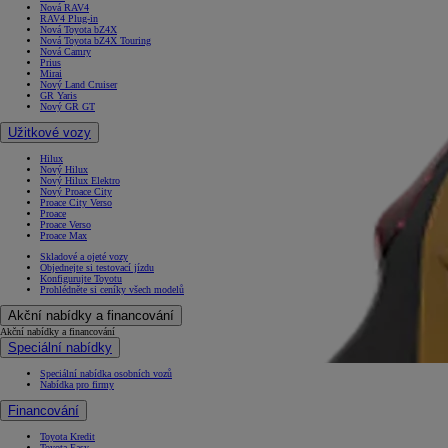
Nová RAV4
RAV4 Plug-in
Nová Toyota bZ4X
Nová Toyota bZ4X Touring
Nová Camry
Prius
Mirai
Nový Land Cruiser
GR Yaris
Nový GR GT
Užitkové vozy
Hilux
Nový Hilux
Nový Hilux Elektro
Nový Proace City
Proace City Verso
Proace
Proace Verso
Proace Max
Skladové a ojeté vozy
Objednejte si testovací jízdu
Konfigurujte Toyotu
Prohlédněte si ceníky všech modelů
Akční nabídky a financování
Akční nabídky a financování
Speciální nabídky
Speciální nabídka osobních vozů
Nabídka pro firmy
Financování
Toyota Kredit
Toyota Easy