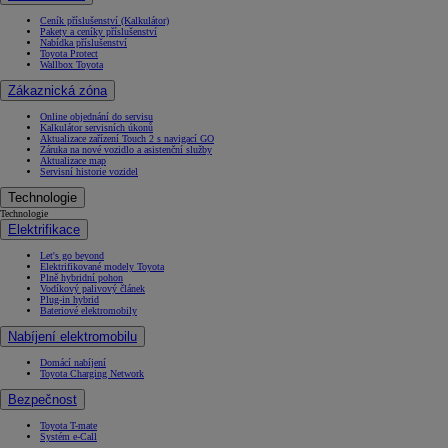
Ceník příslušenství (Kalkulátor)
Pakety a ceníky příslušenství
Nabídka příslušenství
Toyota Protect
Wallbox Toyota
Zákaznická zóna
Online objednání do servisu
Kalkulátor servisních úkonů
Aktualizace zařízení Touch 2 s navigací GO
Záruka na nové vozidlo a asistenční služby
Aktualizace map
Servisní historie vozidel
Technologie
Technologie
Elektrifikace
Let's go beyond
Elektrifikované modely Toyota
Plně hybridní pohon
Vodíkový palivový článek
Plug-in hybrid
Bateriové elektromobily
Nabíjení elektromobilu
Domácí nabíjení
Toyota Charging Network
Bezpečnost
Toyota T-mate
Systém e-Call