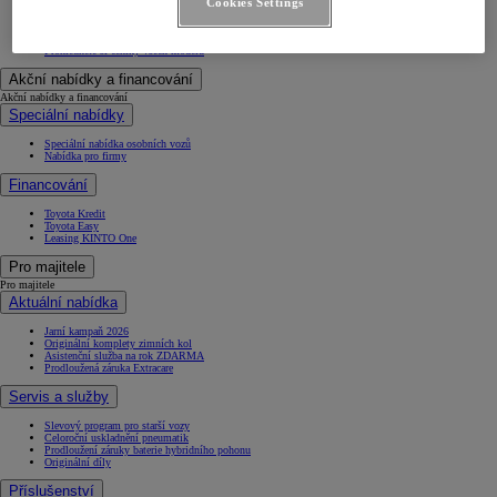
Cookies Settings
Skladové a ojeté vozy
Objednejte si testovací jízdu
Konfigurujte Toyotu
Prohlédněte si ceníky všech modelů
Akční nabídky a financování
Akční nabídky a financování
Speciální nabídky
Speciální nabídka osobních vozů
Nabídka pro firmy
Financování
Toyota Kredit
Toyota Easy
Leasing KINTO One
Pro majitele
Pro majitele
Aktuální nabídka
Jarní kampaň 2026
Originální komplety zimních kol
Asistenční služba na rok ZDARMA
Prodloužená záruka Extracare
Servis a služby
Slevový program pro starší vozy
Celoroční uskladnění pneumatik
Prodloužení záruky baterie hybridního pohonu
Originální díly
Příslušenství