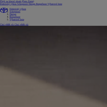
Přejít na hlavní obsah
(Press Enter)
Elektrický výkon
Schopnosti
Design
Bezpečnost
Výbavové linie
Elektrický výkon
Schopnosti
Design
Bezpečnost
Výbavové linie
Chci vědět víc
Chci vědět víc