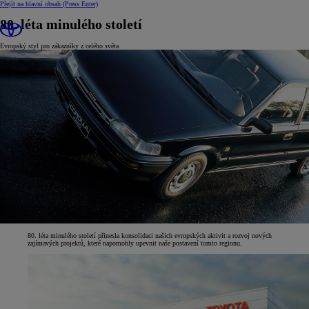
Přejít na hlavní obsah
(Press Enter)
80. léta minulého století
Evropský styl pro zákazníky z celého světa
80. léta minulého století přinesla konsolidaci našich evropských aktivit a rozvoj nových
zajímavých projektů, které napomohly upevnit naše postavení tomto regionu.