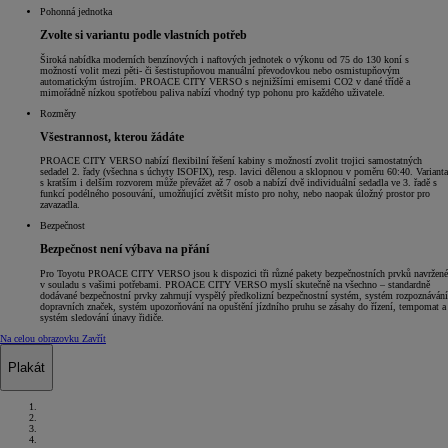
Pohonná jednotka
Zvolte si variantu podle vlastních potřeb
Široká nabídka moderních benzínových i naftových jednotek o výkonu od 75 do 130 koní s
možností volit mezi pěti- či šestistupňovou manuální převodovkou nebo osmistupňovým
automatickým ústrojím. PROACE CITY VERSO s nejnižšími emisemi CO2 v dané třídě a
mimořádně nízkou spotřebou paliva nabízí vhodný typ pohonu pro každého uživatele.
Rozměry
Všestrannost, kterou žádáte
PROACE CITY VERSO nabízí flexibilní řešení kabiny s možností zvolit trojici samostatných
sedadel 2. řady (všechna s úchyty ISOFIX), resp. lavici dělenou a sklopnou v poměru 60:40. Varianta
s kratším i delším rozvorem může převážet až 7 osob a nabízí dvě individuální sedadla ve 3. řadě s
funkcí podélného posouvání, umožňující zvětšit místo pro nohy, nebo naopak úložný prostor pro
zavazadla.
Bezpečnost
Bezpečnost není výbava na přání
Pro Toyotu PROACE CITY VERSO jsou k dispozici tři různé pakety bezpečnostních prvků navržené
v souladu s vašimi potřebami. PROACE CITY VERSO myslí skutečně na všechno – standardně
dodávané bezpečnostní prvky zahrnují vyspělý předkolizní bezpečnostní systém, systém rozpoznávání
dopravních značek, systém upozorňování na opuštění jízdního pruhu se zásahy do řízení, tempomat a
systém sledování únavy řidiče.
Na celou obrazovku
Zavřít
Plakát