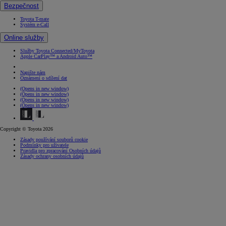
Bezpečnost
Toyota T-mate
Systém e-Call
Online služby
Služby Toyota Connected/MyToyota
Apple CarPlay™ a Android Auto™
Napište nám
Oznámení o sdílení dat
(Opens in new window)
(Opens in new window)
(Opens in new window)
(Opens in new window)
Copyright © Toyota 2026
Zásady používání souborů cookie
Podmínky pro uživatele
Pravidla pro zpracování Osobních údajů
Zásady ochrany osobních údajů