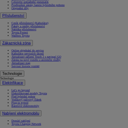
Celoroční uskladnění pneumatik
Prodloužení záruky baterie hybridního pohonu
Originální díly
Příslušenství
Ceník příslušenství (Kalkulátor)
Pakety a ceníky příslušenství
Nabídka příslušenství
Toyota Protect
Wallbox Toyota
Zákaznická zóna
Online objednání do servisu
Kalkulátor servisních úkonů
Aktualizace zařízení Touch 2 s navigací GO
Záruka na nové vozidlo a asistenční služby
Aktualizace map
Servisní historie vozidel
Technologie
Technologie
Elektrifikace
Let's go beyond
Elektrifikované modely Toyota
Plně hybridní pohon
Vodíkový palivový článek
Plug-in hybrid
Bateriové elektromobily
Nabíjení elektromobilu
Domácí nabíjení
Toyota Charging Network