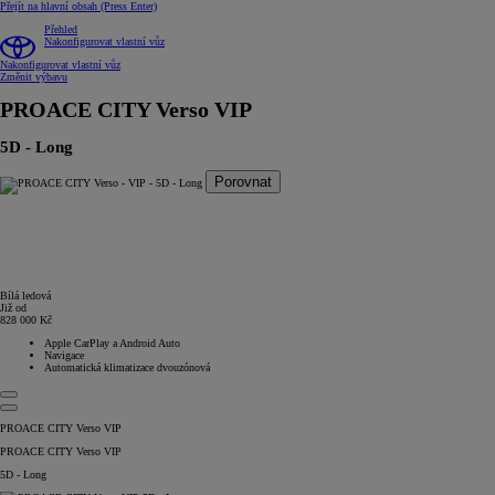
Přejít na hlavní obsah
(Press Enter)
Přehled
Nakonfigurovat vlastní vůz
Nakonfigurovat vlastní vůz
Změnit výbavu
PROACE CITY Verso
VIP
5D - Long
Porovnat
Bílá ledová
Již od
828 000 Kč
Apple CarPlay a Android Auto
Navigace
Automatická klimatizace dvouzónová
PROACE CITY Verso VIP
PROACE CITY Verso VIP
5D - Long