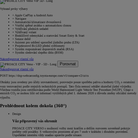
Vybrané prvky výbavy
+
Apple CarPlay a Android Auto
+
Navigace
+
Automatická klimatizace dvouzónová
+
Vnitřní zpětné zrcátko s automatickou clonou
+
Vyhřívání předních sedadel
+
Vyhřívaný volant
+
Bezklíčové odemykání a startování Smart Entry & Start
+
Senzor deště
+
Asistent pro udržení uprostřed jízdního pruhu (LTA)
+
Projektorové Bi-LED přední světlomety
+
Systém rozpoznávaní dopravních značek (RSA)
+
Systém sledování slepého úhlu (BSM)
Nakonfigurovat vlastní vůz
Porovnat
Nakonfigurovat vlastní vůz
POST https://dxp-webcarconfig.toyota-europe.com/v1/compare-v2/cz/cs
Obrázky jsou uvedeny pro účely srovnatelnosti; porovnejte pouze spotřebu paliva a hodnoty CO
s ostatními
2
vozy testovanými podle stejných technických postupů. Tato čísla nemusí odrážet skutečné jízdní výsledky.
Všechna vozidla jsou certifikována podle World Harmonized Light Vehicle Test Procedure (WLTP). Údaje o
emisích CO
se mohou lišit od informací vytištěných před 1. dubnem 2020 z důvodu změny oficiální metody
2
výpočtu.
Prohlédnout kolem dokola (360°)
Design
Vůz připravený vás ohromit
PROACE CITY VERSO s možností volby mezi kratším a delším rozvorem suverénně pokryje
potřeby celé posádky. S velkorysým prostorem až pro 7 osob v krátkém i dlouhém provedení.
Uspořádání interiéru vždy snadno upravíte podle situace.