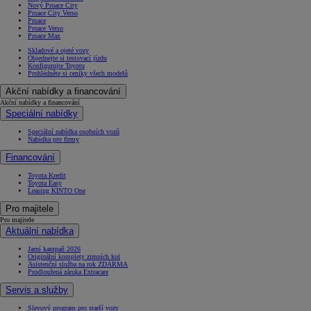
Nový Proace City
Proace City Verso
Proace
Proace Verso
Proace Max
Skladové a ojeté vozy
Objednejte si testovací jízdu
Konfigurujte Toyotu
Prohlédněte si ceníky všech modelů
Akční nabídky a financování
Akční nabídky a financování
Speciální nabídky
Speciální nabídka osobních vozů
Nabídka pro firmy
Financování
Toyota Kredit
Toyota Easy
Leasing KINTO One
Pro majitele
Pro majitele
Aktuální nabídka
Jarní kampaň 2026
Originální komplety zimních kol
Asistenční služba na rok ZDARMA
Prodloužená záruka Extracare
Servis a služby
Slevový program pro starší vozy