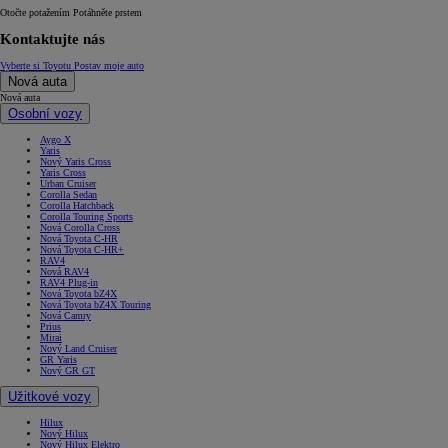
Otočte potažením
Potáhněte prstem
Kontaktujte nás
Vyberte si Toyotu
Postav moje auto
Nová auta
Nová auta
Osobní vozy
Aygo X
Yaris
Nový Yaris Cross
Yaris Cross
Urban Cruiser
Corolla Sedan
Corolla Hatchback
Corolla Touring Sports
Nová Corolla Cross
Nová Toyota C-HR
Nová Toyota C-HR+
RAV4
Nová RAV4
RAV4 Plug-in
Nová Toyota bZ4X
Nová Toyota bZ4X Touring
Nová Camry
Prius
Mirai
Nový Land Cruiser
GR Yaris
Nový GR GT
Užitkové vozy
Hilux
Nový Hilux
Nový Hilux Elektro